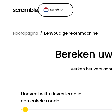
Dutch
English
Ελληνικά
Hoofdpagina
/
Eenvoudige rekenmachine
Español
Português
Bereken uw
Eesti keel
Verken het verwacht
Hoeveel wilt u investeren in
een enkele ronde