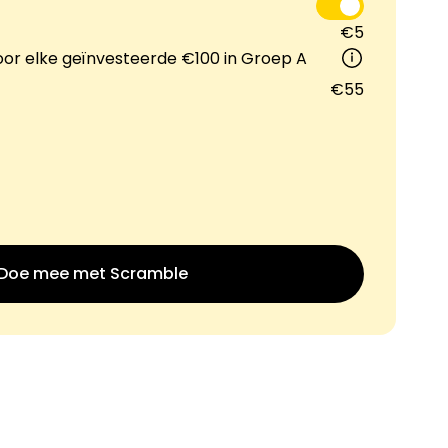
€5
Merkselectie
voor elke geïnvesteerde €100 in Groep A
€55
Rekenmachines
Rondegeschiedenis
Doe mee met Scramble
Blog
Neem contact op