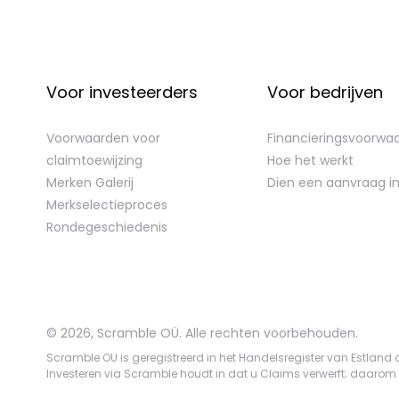
Voor investeerders
Voor bedrijven
Voorwaarden voor
Financieringsvoorwa
claimtoewijzing
Hoe het werkt
Merken Galerij
Dien een aanvraag i
Merkselectieproces
Rondegeschiedenis
©
2026
,
Scramble OÜ. Alle rechten voorbehouden
.
Scramble OU is geregistreerd in het Handelsregister van Estland 
Investeren via Scramble houdt in dat u Claims verwerft; daarom ka