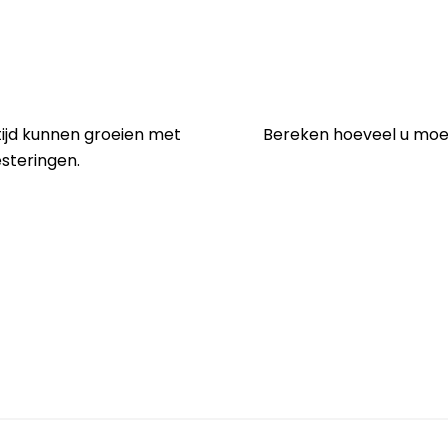
i
 tijd kunnen groeien met
Bereken hoeveel u moet
steringen.