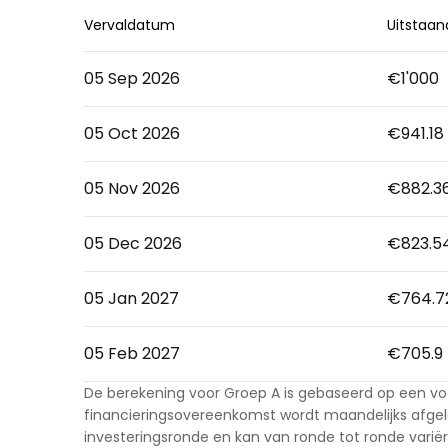
Vervaldatum
Uitstaa
05 Sep 2026
€1'000
05 Oct 2026
€941.18
05 Nov 2026
€882.3
05 Dec 2026
€823.5
05 Jan 2027
€764.7
05 Feb 2027
€705.9
De berekening voor Groep A is gebaseerd op een v
financieringsovereenkomst wordt maandelijks afgel
investeringsronde en kan van ronde tot ronde variër