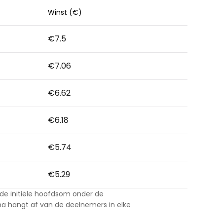
Winst (€)
Hulp
€7.5
€7.06
€6.62
ask@scrambleup.com
+372 712 2955
€6.18
€5.74
€5.29
e initiële hoofdsom onder de
a hangt af van de deelnemers in elke