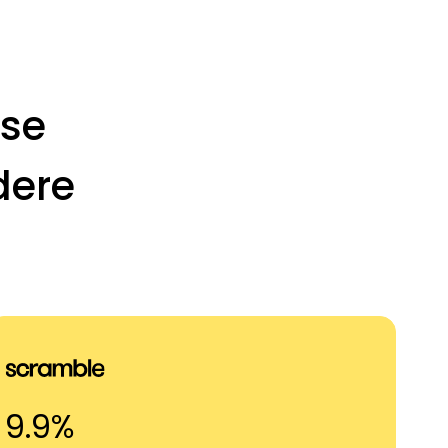
kse
dere
9.9%