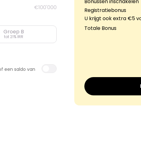
Bonussen inschakelen
€100'000
Registratiebonus
U krijgt ook extra €5 
Totale Bonus
Groep B
tot 21% IRR
of een saldo van