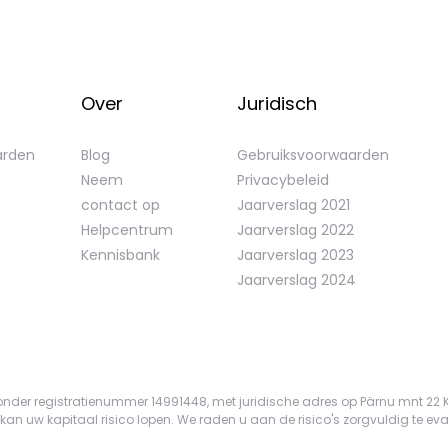
Over
Juridisch
arden
Blog
Gebruiksvoorwaarden
Neem
Privacybeleid
n
contact op
Jaarverslag 2021
Helpcentrum
Jaarverslag 2022
Kennisbank
Jaarverslag 2023
Jaarverslag 2024
onder registratienummer 14991448, met juridische adres op Pärnu mnt 22 Ke
n uw kapitaal risico lopen. We raden u aan de risico's zorgvuldig te evalu