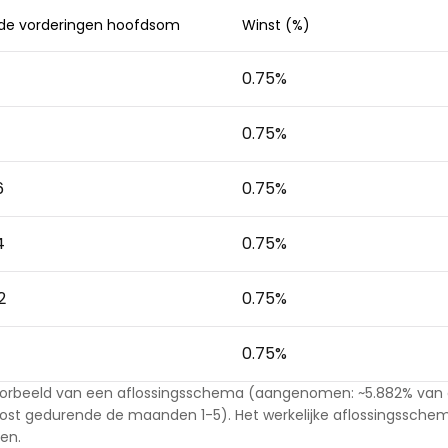
nde vorderingen hoofdsom
Winst (%)
0.75
%
0.75
%
6
0.75
%
4
0.75
%
2
0.75
%
0.75
%
oorbeeld van een aflossingsschema (aangenomen: ~5.882% van d
ost gedurende de maanden 1-5). Het werkelijke aflossingsschem
en.