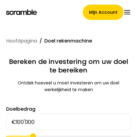
Mijn Account
Hoofdpagina
/
Doel rekenmachine
Hoofdpagina
Bereken de investering om uw doel
te bereiken
Voorwaarden voor
Ontdek hoeveel u moet investeren om uw doel
claimtoewijzing
werkelijkheid te maken
Doelbedrag
Merken Galerij