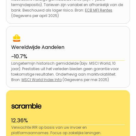
termijndeposito). Tarieven zijn variabel en afhankelijk van de
bank. Beschouwd als lager risico. Bron:
ECB MFI Rentes
(Gegevens per april 2025)
Wereldwijde Aandelen
~10.7%
Langetermijn historisch gemiddelde (bijv. MSCI World, 10
jaar). Prestaties uit het verleden bieden geen garantie voor
toekomstige resultaten. Onderhevig aan marktvolatiliteit.
Bron:
MSCI World Index Info
(Gegevens per mei 2025)
12.36%
Verwachte IRR op basis van uw invoer en
platformaannames. Focus op zakelijke leningen.