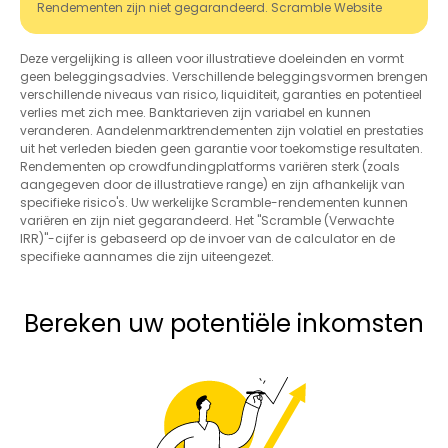
Rendementen zijn niet gegarandeerd. Scramble Website
Deze vergelijking is alleen voor illustratieve doeleinden en vormt
geen beleggingsadvies. Verschillende beleggingsvormen brengen
verschillende niveaus van risico, liquiditeit, garanties en potentieel
verlies met zich mee. Banktarieven zijn variabel en kunnen
veranderen. Aandelenmarktrendementen zijn volatiel en prestaties
uit het verleden bieden geen garantie voor toekomstige resultaten.
Rendementen op crowdfundingplatforms variëren sterk (zoals
aangegeven door de illustratieve range) en zijn afhankelijk van
specifieke risico's. Uw werkelijke Scramble-rendementen kunnen
variëren en zijn niet gegarandeerd. Het "Scramble (Verwachte
IRR)"-cijfer is gebaseerd op de invoer van de calculator en de
specifieke aannames die zijn uiteengezet.
Bereken uw potentiële inkomsten