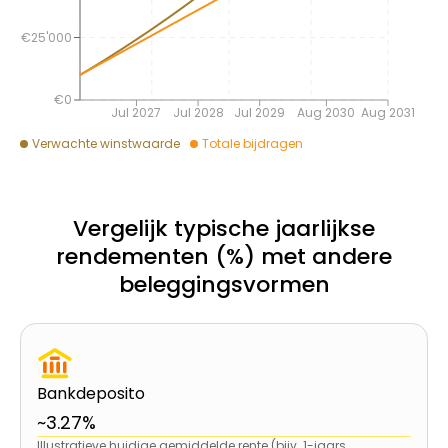
€25'000
€0
Jul 2027
Jul 2028
Jul 2029
Aug 2030
Aug 2031
Verwachte winstwaarde
Totale bijdragen
Vergelijk typische jaarlijkse
rendementen (%) met andere
beleggingsvormen
Bankdeposito
~3.27%
Illustratieve huidige gemiddelde rente (bijv. 1-jaars