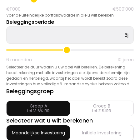
Merkselectie
€1'000
€500'000
Voer de uiteindelijke portfoliowaarde in die u wilt bereiken
Beleggingsperiode
Rekenmachines
5j
6 maanden
10 jaren
Rondegeschiedenis
Selecteer de duur waarin u uw doel wilt bereiken. De berekening
houdt rekening met alle investeringen die tijdens deze termijn zijn
gedaan en herbelegd, waarbij het doel wordt bereikt zodra deze
investeringen hun volledige 6-maandse cyclus hebben voltooid.
Blog
Beleggingsgroep
Groep A
Groep B
tot 13.6% IRR
tot 21% IRR
Neem contact op
Selecteer wat u wilt berekenen
Maandelijkse Investering
Initiële Investering