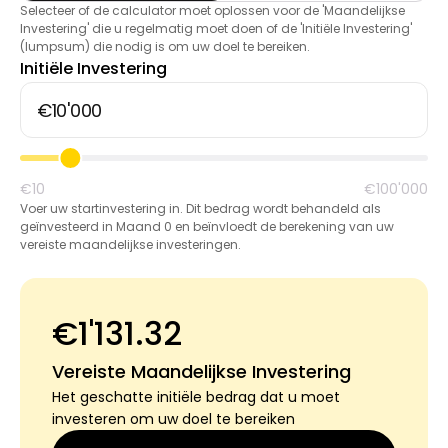
Selecteer of de calculator moet oplossen voor de 'Maandelijkse
Hulp
Investering' die u regelmatig moet doen of de 'Initiële Investering'
(lumpsum) die nodig is om uw doel te bereiken.
Initiële Investering
Mijn Account
Financiering krijgen
€10
€100'000
Voer uw startinvestering in. Dit bedrag wordt behandeld als
geïnvesteerd in Maand 0 en beïnvloedt de berekening van uw
vereiste maandelijkse investeringen.
€1'131.32
ask@scrambleup.com
+372 712 2955
Vereiste Maandelijkse Investering
Het geschatte initiële bedrag dat u moet
investeren om uw doel te bereiken