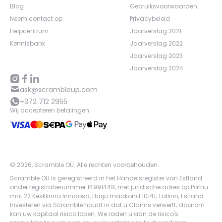
Blog
Gebruiksvoorwaarden
Neem contact op
Privacybeleid
Helpcentrum
Jaarverslag 2021
Kennisbank
Jaarverslag 2022
Jaarverslag 2023
Jaarverslag 2024
ask@scrambleup.com
+372 712 2955
Wij accepteren betalingen
©
2026
,
Scramble OÜ. Alle rechten voorbehouden
.
Scramble OU is geregistreerd in het Handelsregister van Estland
onder registratienummer 14991448, met juridische adres op Pärnu
mnt 22 Kesklinna linnaosa, Harju maakond 10141, Tallinn, Estland.
Investeren via Scramble houdt in dat u Claims verwerft; daarom
kan uw kapitaal risico lopen. We raden u aan de risico's