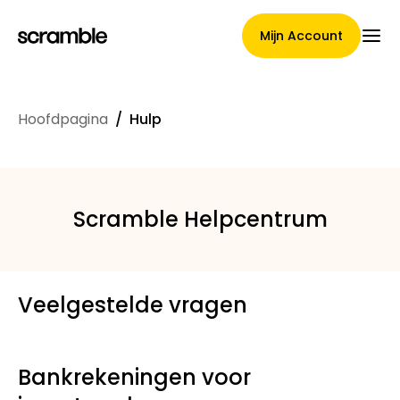
Mijn Account
Hoofdpagina
/
Hulp
Hoofdpagina
Scramble Helpcentrum
Voorwaarden voor
claimtoewijzing
Veelgestelde vragen
Merken Galerij
Bankrekeningen voor