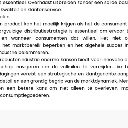
essentieel. Overhaast uitbreiden zonder een solide basis
waliteit en klantenservice.
nalen
product kan het moeilijk krijgen als het de consument n
zorgvuldige distributiestrategie is essentieel om ervoo
 en wanneer consumenten dat willen. Het niet o
an het marktbereik beperken en het algehele succes i
dustrie belemmeren.
oductenindustrie enorme kansen biedt voor innovatie e
chap navigeren om de valkuilen te vermijden die tot
agingen vereist een strategische en klantgerichte aan
 detail en een grondig begrip van de marktdynamiek. Mer
n een betere kans om niet alleen te overleven, maa
 consumptiegoederen.