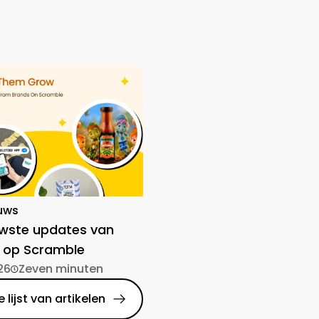
uws
uwste updates van
 op Scramble
26
Zeven minuten
 lijst van artikelen