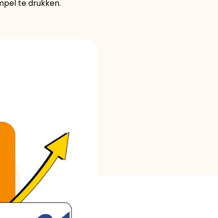
mpel te drukken.
Merkselectie
Rekenmachines
Rondegeschiedenis
Blog
Neem contact op