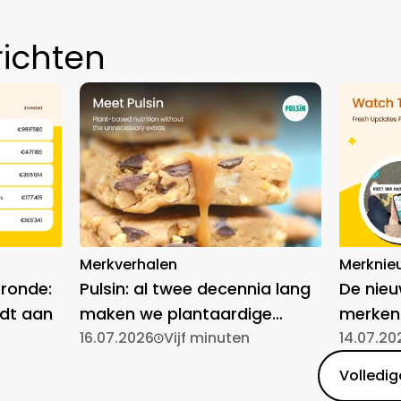
richten
Merkverhalen
Merknie
-ronde:
Pulsin: al twee decennia lang
De nie
dt aan
maken we plantaardige
merken
voeding toegankelijk
16.07.2026
Vijf minuten
14.07.20
Volledige