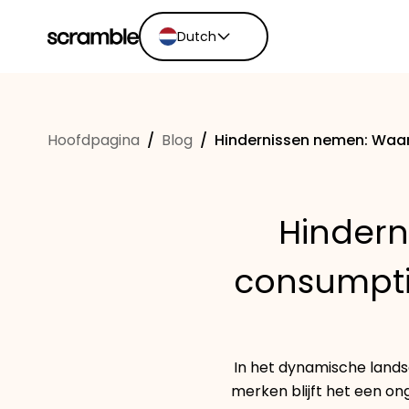
Dutch
English
Ελληνικά
Hoofdpagina
/
Blog
/
Hindernissen nemen: Waa
Español
Português
Dutch
Hinder
Deutsch
Eesti keel
consumpti
In het dynamische land
merken blijft het een on