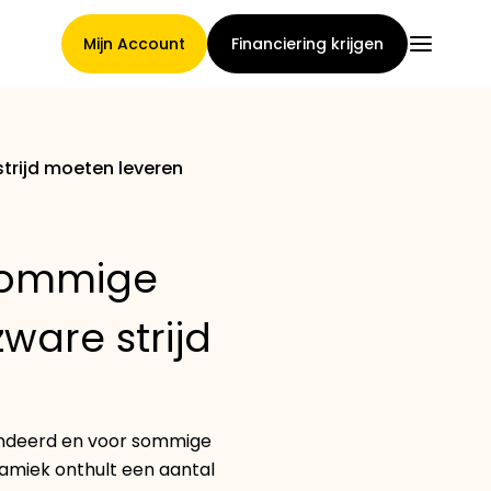
Mijn Account
Financiering krijgen
rijd moeten leveren
Hoofdpagina
sommige
Voorwaarden voor
are strijd
claimtoewijzing
Merken Galerij
andeerd en voor sommige
namiek onthult een aantal