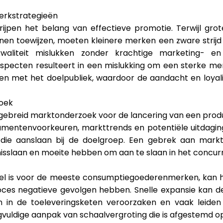
erkstrategieën
jpen het belang van effectieve promotie. Terwijl grote
n toewijzen, moeten kleinere merken een zware strijd 
aliteit mislukken zonder krachtige marketing- en
specten resulteert in een mislukking om een sterke mer
n met het doelpubliek, waardoor de aandacht en loyali
oek
tgebreid marktonderzoek voor de lancering van een produc
nsumentenvoorkeuren, markttrends en potentiële uitdaging
ie aanslaan bij de doelgroep. Een gebrek aan markti
isslaan en moeite hebben om aan te slaan in het concu
oel is voor de meeste consumptiegoederenmerken, kan h
oces negatieve gevolgen hebben. Snelle expansie kan 
n in de toeleveringsketen veroorzaken en vaak leide
rgvuldige aanpak van schaalvergroting die is afgestemd o