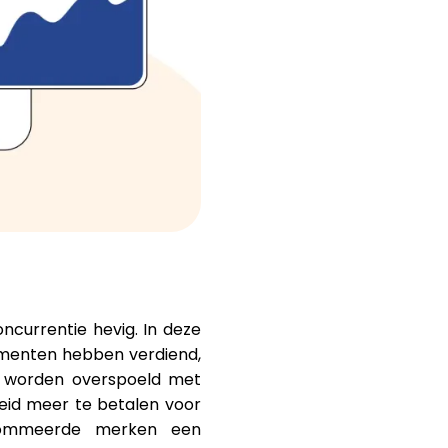
Hulp
ask@scrambleup.com
+372 712 2955
currentie hevig. In deze
umenten hebben verdiend,
n worden overspoeld met
eid meer te betalen voor
enommeerde merken een