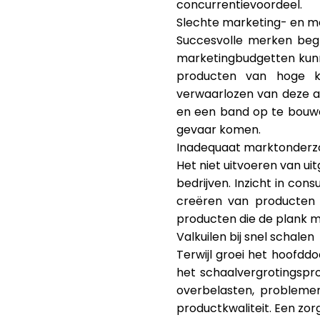
concurrentievoordeel.
Slechte marketing- en m
Succesvolle merken begri
marketingbudgetten kunne
producten van hoge kw
verwaarlozen van deze a
en een band op te bouwe
gevaar komen.
Inadequaat marktonderz
Het niet uitvoeren van ui
bedrijven. Inzicht in co
creëren van producten d
producten die de plank m
Valkuilen bij snel schalen
Terwijl groei het hoofdd
het schaalvergrotingspr
overbelasten, probleme
productkwaliteit. Een zo