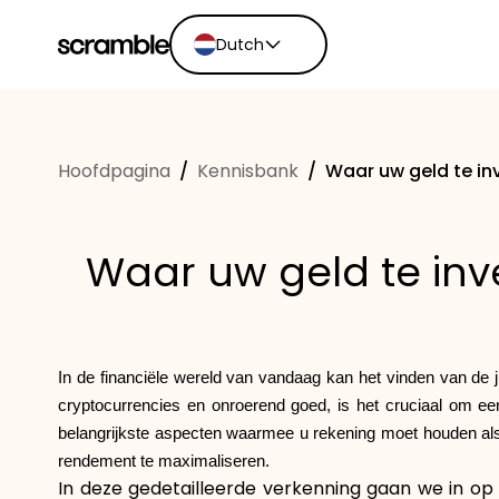
Dutch
English
Ελληνικά
Hoofdpagina
/
Kennisbank
/
Waar uw geld te in
Español
Português
Dutch
Waar uw geld te inv
Deutsch
Eesti keel
In de financiële wereld van vandaag kan het vinden van de j
cryptocurrencies en onroerend goed, is het cruciaal om ee
belangrijkste aspecten waarmee u rekening moet houden als u
rendement te maximaliseren.
In deze gedetailleerde verkenning gaan we in op