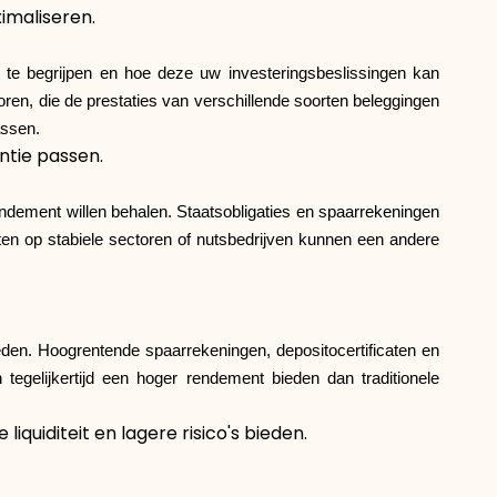
imaliseren.
Merkselectie
t te begrijpen en hoe deze uw investeringsbeslissingen kan
ren, die de prestaties van verschillende soorten beleggingen
assen.
Rekenmachines
ntie passen.
 rendement willen behalen. Staatsobligaties en spaarrekeningen
Rondegeschiedenis
chten op stabiele sectoren of nutsbedrijven kunnen een andere
Blog
 bieden. Hoogrentende spaarrekeningen, depositocertificaten en
tegelijkertijd een hoger rendement bieden dan traditionele
iquiditeit en lagere risico's bieden.
Neem contact op