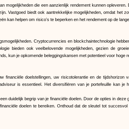
an mogelijkheden die een aanzienlijk rendement kunnen opleveren. D
zijn. Vastgoed biedt ook aantrekkelijke mogelijkheden, omdat het 
rieën kan helpen om risico's te beperken en het rendement op de lange
gsmogelijkheden. Cryptocurrencies en blockchaintechnologie hebben 
ologie bieden ook veelbelovende mogelijkheden, gezien de groe
ttrends, kun je opkomende beleggingskansen met potentieel voor hoge
financiële doelstellingen, uw risicotolerantie en de tijdshorizon
viseur is essentieel. Het diversifiëren van je portefeuille kan je 
en een duidelijk begrip van je financiële doelen. Door de opties in d
inanciële doelen te bereiken. Onthoud dat de sleutel tot succesvo