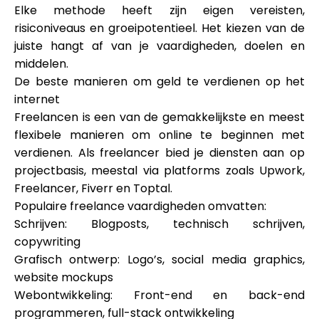
Hulp
Elke methode heeft zijn eigen vereisten,
risiconiveaus en groeipotentieel. Het kiezen van de
juiste hangt af van je vaardigheden, doelen en
middelen.
De beste manieren om geld te verdienen op het
Mijn Account
internet
Freelancen is een van de gemakkelijkste en meest
Financiering krijgen
flexibele manieren om online te beginnen met
verdienen. Als freelancer bied je diensten aan op
projectbasis, meestal via platforms zoals Upwork,
Freelancer, Fiverr en Toptal.
Populaire freelance vaardigheden omvatten:
Schrijven: Blogposts, technisch schrijven,
ask@scrambleup.com
copywriting
+372 712 2955
Grafisch ontwerp: Logo’s, social media graphics,
website mockups
Webontwikkeling: Front-end en back-end
programmeren, full-stack ontwikkeling