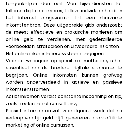
toegankelijker dan ooit. Van bijverdiensten tot
Merkselectie
fulltime digitale carrières, talloze individuen hebben
het internet omgevormd tot een duurzame
inkomstenbron. Deze uitgebreide gids onderzoekt
Rekenmachines
de meest effectieve en praktische manieren om
online geld te verdienen, met gedetailleerde
voorbeelden, strategieën en uitvoerbare inzichten.
Het online inkomstenecosysteem begrijpen
Rondegeschiedenis
Voordat we ingaan op specifieke methoden, is het
essentieel om de bredere digitale economie te
begrijpen. Online inkomsten kunnen grofweg
Blog
worden onderverdeeld in actieve en passieve
inkomstenstromen:
Actief inkomen vereist constante inspanning en tijd,
zoals freelancen of consultancy.
Neem contact op
Passief inkomen omvat voorafgaand werk dat na
verloop van tijd geld blijft genereren, zoals affiliate
marketing of online cursussen.