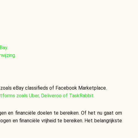
Merkselectie
Rekenmachines
Bay.
wijzing.
Rondegeschiedenis
 zoals eBay classifieds of Facebook Marketplace.
Blog
atforms zoals Uber, Deliveroo of TaskRabbit.
gen en financiële doelen te bereiken. Of het nu gaat om
Neem contact op
ogen en financiële vrijheid te bereiken. Het belangrijkste