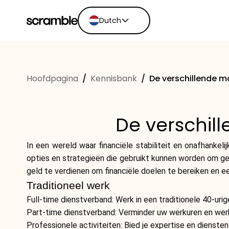
Dutch
English
Ελληνικά
Hoofdpagina
/
Kennisbank
/
De verschillende m
Español
Português
Dutch
De verschil
Deutsch
Eesti keel
In een wereld waar financiële stabiliteit en onafhankeli
opties en strategieën die gebruikt kunnen worden om geld
geld te verdienen om financiële doelen te bereiken en e
Traditioneel werk
Full-time dienstverband: Werk in een traditionele 40-urige
Part-time dienstverband: Verminder uw werkuren en werk
Professionele activiteiten: Bied je expertise en diensten