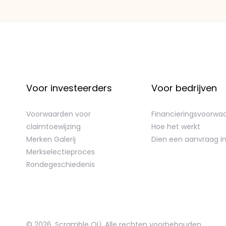
Voor investeerders
Voor bedrijven
Voorwaarden voor
Financieringsvoorwa
claimtoewijzing
Hoe het werkt
Merken Galerij
Dien een aanvraag i
Merkselectieproces
Rondegeschiedenis
©
2026
,
Scramble OÜ. Alle rechten voorbehouden
.