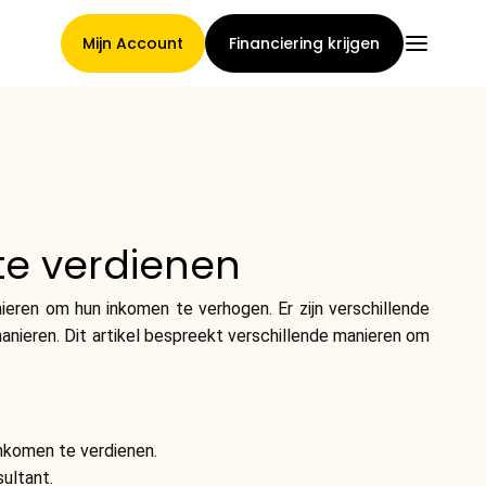
Mijn Account
Financiering krijgen
Hoofdpagina
te verdienen
Voorwaarden voor
anieren om hun inkomen te verhogen. Er zijn verschillende
claimtoewijzing
manieren. Dit artikel bespreekt verschillende manieren om
Merken Galerij
inkomen te verdienen.
sultant.