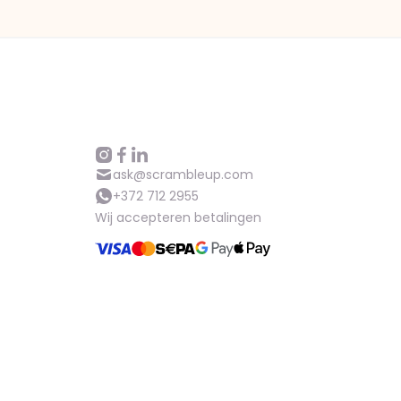
Hulp
ask@scrambleup.com
ask@scrambleup.com
+372 712 2955
+372 712 2955
Wij accepteren betalingen