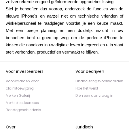
zelfverzekerde en goed geïnformeerde upgradebeslissing.
Stel je behoeften dus voorop, onderzoek de functies van de
nieuwe iPhone's en aarzel niet om technische vrienden of
winkelpersoneel te raadplegen voordat je een keuze maakt.
Met een beetje planning en een duidelijk inzicht in uw
behoeften bent u goed op weg om de perfecte iPhone te
kiezen die naadloos in uw digitale leven integreert en u in staat
stelt verbonden, productief en vermaakt te blijven.
Voor investeerders
Voor bedrijven
Voorwaarden voor
Financieringsvoorwaarden
claimtoewijzing
Hoe het werkt
Merken Galerij
Dien een aanvraag in
Merkselectieproces
Rondegeschiedenis
Over
Juridisch