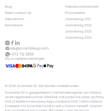
Blog
Gebruiksvoorwaarden
Neem contact op
Privacybeleid
Helpcentrum
Jaarverslag 2021
Kennisbank
Jaarverslag 2022
Jaarverslag 2023
Jaarverslag 2024
ask@scrambleup.com
+372 712 2955
Wij accepteren betalingen
©
2026
,
Scramble OÜ. Alle rechten voorbehouden
.
Scramble OU is geregistreerd in het Handelsregister van Estland
onder registratienummer 14991448, met juridische adres op Pärnu
mnt 22 Kesklinna linnaosa, Harju maakond 10141, Tallinn, Estland.
Investeren via Scramble houdt in dat u Claims verwerft; daarom
kan uw kapitaal risico lopen. We raden u aan de risico's