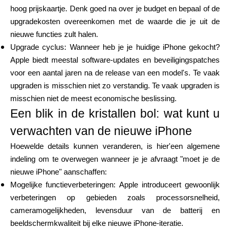
Hulp
hoog prijskaartje. Denk goed na over je budget en bepaal of de
upgradekosten overeenkomen met de waarde die je uit de
nieuwe functies zult halen.
Upgrade cyclus: Wanneer heb je je huidige iPhone gekocht?
Apple biedt meestal software-updates en beveiligingspatches
Mijn Account
voor een aantal jaren na de release van een model's. Te vaak
upgraden is misschien niet zo verstandig. Te vaak upgraden is
Financiering krijgen
misschien niet de meest economische beslissing.
Een blik in de kristallen bol: wat kunt u
verwachten van de nieuwe iPhone
Hoewelde details kunnen veranderen, is hier'een algemene
indeling om te overwegen wanneer je je afvraagt "moet je de
ask@scrambleup.com
nieuwe iPhone" aanschaffen:
+372 712 2955
Mogelijke functieverbeteringen: Apple introduceert gewoonlijk
verbeteringen op gebieden zoals processorsnelheid,
cameramogelijkheden, levensduur van de batterij en
beeldschermkwaliteit bij elke nieuwe iPhone-iteratie.