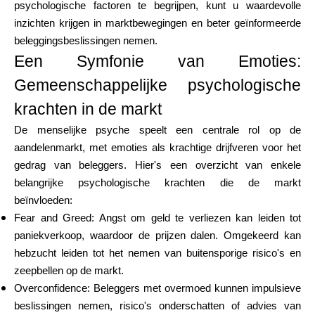
psychologische factoren te begrijpen, kunt u waardevolle
Hulp
inzichten krijgen in marktbewegingen en beter geïnformeerde
beleggingsbeslissingen nemen.
Een Symfonie van Emoties:
Gemeenschappelijke psychologische
Mijn Account
krachten in de markt
Financiering krijgen
De menselijke psyche speelt een centrale rol op de
aandelenmarkt, met emoties als krachtige drijfveren voor het
gedrag van beleggers. Hier's een overzicht van enkele
belangrijke psychologische krachten die de markt
beïnvloeden:
Fear and Greed: Angst om geld te verliezen kan leiden tot
ask@scrambleup.com
paniekverkoop, waardoor de prijzen dalen. Omgekeerd kan
+372 712 2955
hebzucht leiden tot het nemen van buitensporige risico's en
zeepbellen op de markt.
Overconfidence: Beleggers met overmoed kunnen impulsieve
beslissingen nemen, risico's onderschatten of advies van