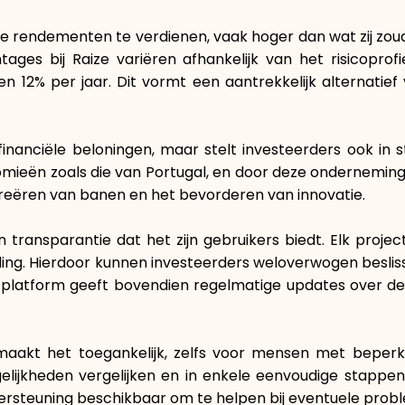
ve rendementen te verdienen, vaak hoger dan wat zij zou
tages bij Raize variëren afhankelijk van het risicopro
2% per jaar. Dit vormt een aantrekkelijk alternatief 
e financiële beloningen, maar stelt investeerders ook in
ieën zoals die van Portugal, en door deze onderneminge
creëren van banen en het bevorderen van innovatie.
 transparantie dat het zijn gebruikers biedt. Elk projec
ling. Hierdoor kunnen investeerders weloverwogen beslis
Het platform geeft bovendien regelmatige updates over de
maakt het toegankelijk, zelfs voor mensen met beperkte
elijkheden vergelijken en in enkele eenvoudige stappe
ondersteuning beschikbaar om te helpen bij eventuele prob