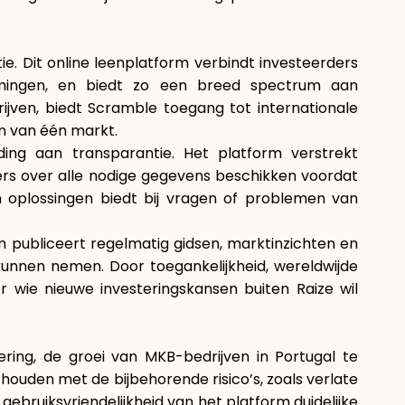
ie. Dit online leenplatform verbindt investeerders
emingen, en biedt zo een breed spectrum aan
rijven, biedt Scramble toegang tot internationale
jn van één markt.
ing aan transparantie. Het platform verstrekt
ers over alle nodige gegevens beschikken voordat
en oplossingen biedt bij vragen of problemen van
m publiceert regelmatig gidsen, marktinzichten en
kunnen nemen. Door toegankelijkheid, wereldwijde
 wie nieuwe investeringskansen buiten Raize wil
ring, de groei van MKB-bedrijven in Portugal te
houden met de bijbehorende risico’s, zoals verlate
ebruiksvriendelijkheid van het platform duidelijke