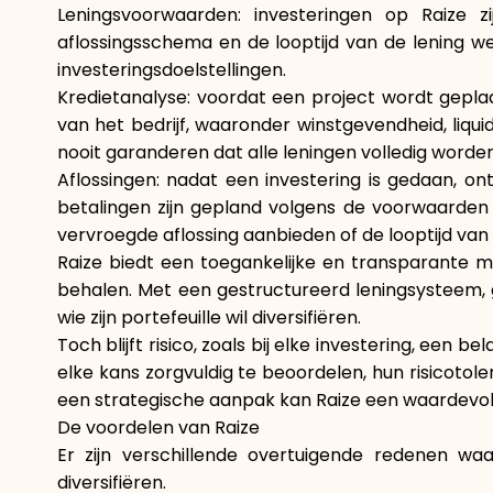
Leningsvoorwaarden: investeringen op Raize 
aflossingsschema en de looptijd van de lening we
investeringsdoelstellingen.
Kredietanalyse: voordat een project wordt geplaa
van het bedrijf, waaronder winstgevendheid, liquidi
nooit garanderen dat alle leningen volledig worde
Aflossingen: nadat een investering is gedaan, o
betalingen zijn gepland volgens de voorwaarden d
vervroegde aflossing aanbieden of de looptijd va
Raize biedt een toegankelijke en transparante 
behalen. Met een gestructureerd leningsysteem, g
wie zijn portefeuille wil diversifiëren.
Toch blijft risico, zoals bij elke investering, een
elke kans zorgvuldig te beoordelen, hun risicoto
een strategische aanpak kan Raize een waardevol h
De voordelen van Raize
Er zijn verschillende overtuigende redenen wa
diversifiëren.