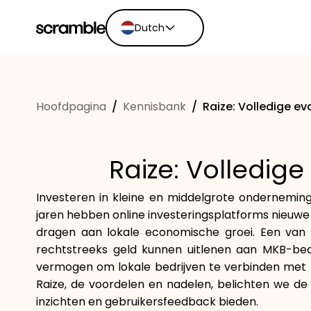
Dutch
English
Ελληνικά
Hoofdpagina
/
Kennisbank
/
Raize: Volledige e
Español
Português
Dutch
Raize: Volledig
Deutsch
Eesti keel
Investeren in kleine en middelgrote ondernemin
jaren hebben online investeringsplatforms nieuwe 
dragen aan lokale economische groei. Een van d
rechtstreeks geld kunnen uitlenen aan MKB-bedr
vermogen om lokale bedrijven te verbinden met m
Raize, de voordelen en nadelen, belichten we de 
inzichten en gebruikersfeedback bieden.