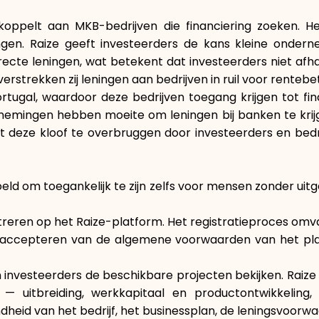
 koppelt aan MKB-bedrijven die financiering zoeken. 
eningen. Raize geeft investeerders de kans kleine ond
directe leningen, wat betekent dat investeerders niet af
verstrekken zij leningen aan bedrijven in ruil voor renteb
tugal, waardoor deze bedrijven toegang krijgen tot financ
dernemingen hebben moeite om leningen bij banken te kr
 deze kloof te overbruggen door investeerders en bedri
eld om toegankelijk te zijn zelfs voor mensen zonder uitg
streren op het Raize-platform. Het registratieproces om
et accepteren van de algemene voorwaarden van het pla
nnen investeerders de beschikbare projecten bekijken. Rai
 — uitbreiding, werkkapitaal en productontwikkeling
ondheid van het bedrijf, het businessplan, de leningsvoo