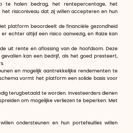
op te halen bedrag, het rentepercentage, het
Hulp
het risiconiveau dat zij willen accepteren en hun
 Het platform beoordeelt de financiële gezondheid
s er echter altijd een risico aanwezig, en Raize kan
nde uit rente en aflossing van de hoofdsom. Deze
gevallen kan een bedrijf, als het goed presteert,
ask@scrambleup.com
+372 712 2955
s.
eunen en mogelijk aantrekkelijke rendementen te
gsschema vormt het platform een solide basis voor
olledig terugbetaald te worden. Investeerders dienen
 spreiden om mogelijke verliezen te beperken. Met
illen ondersteunen en hun portefeuilles willen