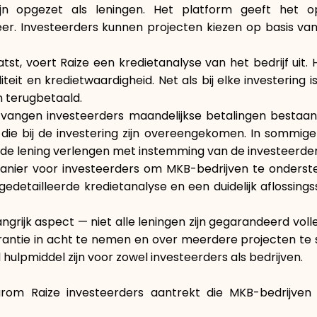
zijn opgezet als leningen. Het platform geeft het 
er. Investeerders kunnen projecten kiezen op basis van 
tst, voert Raize een kredietanalyse van het bedrijf uit.
teit en kredietwaardigheid. Net als bij elke investering i
n terugbetaald.
ntvangen investeerders maandelijkse betalingen bestaa
ie bij de investering zijn overeengekomen. In sommige 
n de lening verlengen met instemming van de investeerder
manier voor investeerders om MKB-bedrijven te onderst
edetailleerde kredietanalyse en een duidelijk aflossin
 belangrijk aspect — niet alle leningen zijn gegarandeerd v
lerantie in acht te nemen en over meerdere projecten te
ulpmiddel zijn voor zowel investeerders als bedrijven.
arom Raize investeerders aantrekt die MKB-bedrijven w