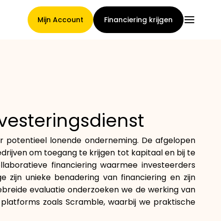
Mijn Account
Financiering krijgen
Hoofdpagina
vesteringsdienst
Voorwaarden voor
ar potentieel lonende onderneming. De afgelopen
claimtoewijzing
ijven om toegang te krijgen tot kapitaal en bij te
llaboratieve financiering waarmee investeerders
zijn unieke benadering van financiering en zijn
gebreide evaluatie onderzoeken we de werking van
Merken Galerij
e platforms zoals Scramble, waarbij we praktische