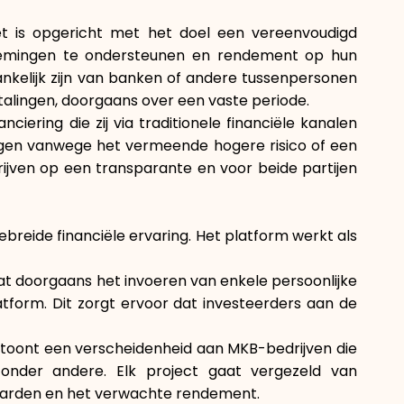
Het is opgericht met het doel een vereenvoudigd
Merkselectie
ernemingen te ondersteunen en rendement op hun
hankelijk zijn van banken of andere tussenpersonen
etalingen, doorgaans over een vaste periode.
Rekenmachines
iering die zij via traditionele financiële kanalen
ijgen vanwege het vermeende hogere risico of een
jven op een transparante en voor beide partijen
Rondegeschiedenis
ebreide financiële ervaring. Het platform werkt als
Blog
vat doorgaans het invoeren van enkele persoonlijke
tform. Dit zorgt ervoor dat investeerders aan de
ze toont een verscheidenheid aan MKB-bedrijven die
Neem contact op
, onder andere. Elk project gaat vergezeld van
rwaarden en het verwachte rendement.