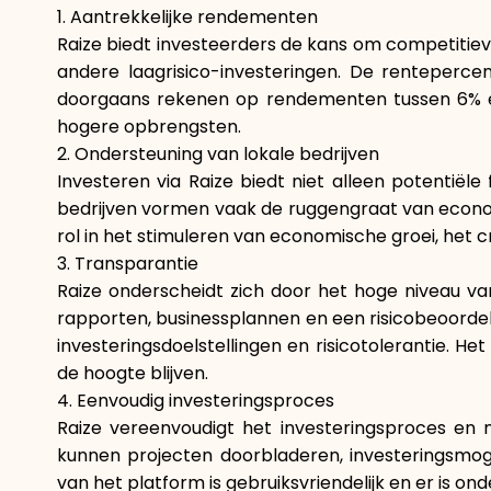
1. Aantrekkelijke rendementen
Raize biedt investeerders de kans om competitie
andere laagrisico-investeringen. De rentepercen
doorgaans rekenen op rendementen tussen 6% en 1
hogere opbrengsten.
2. Ondersteuning van lokale bedrijven
Investeren via Raize biedt niet alleen potentiël
bedrijven vormen vaak de ruggengraat van econom
rol in het stimuleren van economische groei, het 
3. Transparantie
Raize onderscheidt zich door het hoge niveau van
rapporten, businessplannen en een risicobeoorde
investeringsdoelstellingen en risicotolerantie. 
de hoogte blijven.
4. Eenvoudig investeringsproces
Raize vereenvoudigt het investeringsproces en 
kunnen projecten doorbladeren, investeringsmog
van het platform is gebruiksvriendelijk en er is 