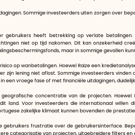
tdagingen. Sommige investeerders uiten zorgen over bepa
gebruikers heeft betrekking op verlate betalingen.
ichtingen niet op tijd nakomen. Dit kan onzekerheid cr
talingsbeschermingsfonds, maar in sommige gevallen kun
 risico op wanbetalingen. Hoewel Raize een kredietanalys
ner zijn lening niet aflost. Sommige investeerders vind
e in een vroege fase of met financiële uitdagingen, duidel
 geografische concentratie van de projecten. Hoewel P
t land. Voor investeerders die internationaal willen di
tugese zakelijke klimaat kunnen bovendien de prestatie
e gebruikers frustratie over de gebruikersinterface. Bep
re categorisatie van projecten, uitgebreidere filters e