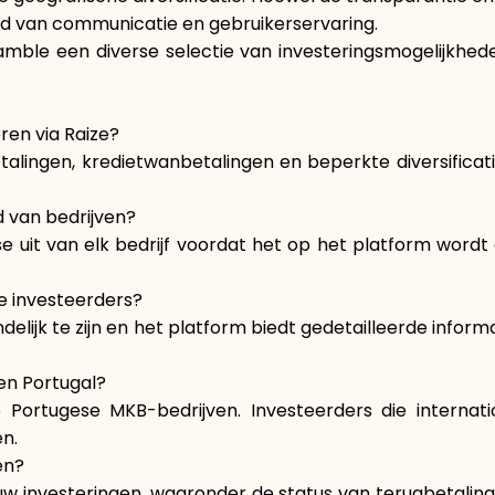
ied van communicatie en gebruikerservaring.
amble een diverse selectie van investeringsmogelijkhede
eren via Raize?
talingen, kredietwanbetalingen en beperkte diversificatie
 van bedrijven?
 uit van elk bedrijf voordat het op het platform wordt 
e investeerders?
delijk te zijn en het platform biedt gedetailleerde infor
ten Portugal?
op Portugese MKB-bedrijven. Investeerders die interna
n.
en?
w investeringen, waaronder de status van terugbetaling