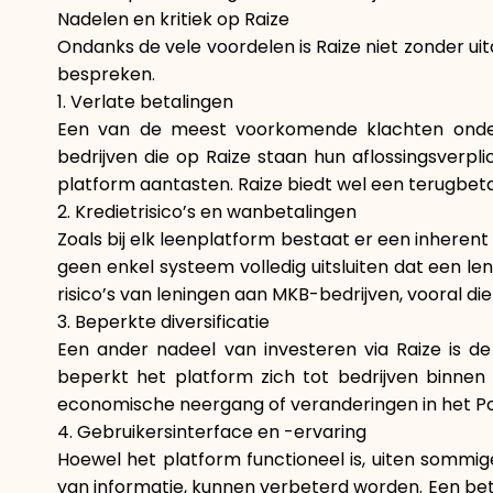
Nadelen en kritiek op Raize
Ondanks de vele voordelen is Raize niet zonder ui
bespreken.
1. Verlate betalingen
Een van de meest voorkomende klachten onder 
bedrijven die op Raize staan hun aflossingsverpl
platform aantasten. Raize biedt wel een terugbe
2. Kredietrisico’s en wanbetalingen
Zoals bij elk leenplatform bestaat er een inherent
geen enkel systeem volledig uitsluiten dat een le
risico’s van leningen aan MKB-bedrijven, vooral di
3. Beperkte diversificatie
Een ander nadeel van investeren via Raize is de
beperkt het platform zich tot bedrijven binnen di
economische neergang of veranderingen in het Por
4. Gebruikersinterface en -ervaring
Hoewel het platform functioneel is, uiten sommig
van informatie, kunnen verbeterd worden. Een bete