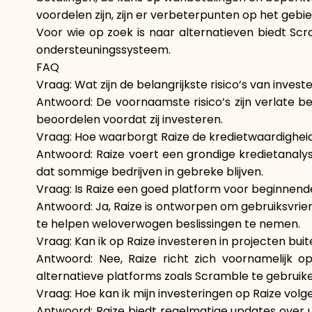
voordelen zijn, zijn er verbeterpunten op het geb
Voor wie op zoek is naar alternatieven biedt Scr
ondersteuningssysteem.
FAQ
Vraag: Wat zijn de belangrijkste risico’s van invest
Antwoord: De voornaamste risico’s zijn verlate be
beoordelen voordat zij investeren.
Vraag: Hoe waarborgt Raize de kredietwaardigheid
Antwoord: Raize voert een grondige kredietanalyse
dat sommige bedrijven in gebreke blijven.
Vraag: Is Raize een goed platform voor beginnend
Antwoord: Ja, Raize is ontworpen om gebruiksvrien
te helpen weloverwogen beslissingen te nemen.
Vraag: Kan ik op Raize investeren in projecten bui
Antwoord: Nee, Raize richt zich voornamelijk 
alternatieve platforms zoals Scramble te gebruike
Vraag: Hoe kan ik mijn investeringen op Raize volg
Antwoord: Raize biedt regelmatige updates over u