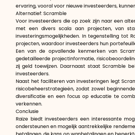
ervaring, vooral voor nieuwe investeerders, kunne
Alternatief: Scramble
Voor investeerders die op zoek zijn naar een alte
met een divers scala aan projecten, van st
investeringsmogelijkheden. In tegenstelling tot 
projecten, waardoor investeerders hun portefeuill
Een van de opvallende kenmerken van Scramble
gedetailleerde projectinformatie, risicobeoorde
zij geld toewijzen. Daarnaast staat Scramble be
investeerders.
Naast het faciliteren van investeringen legt Scr
risicobeheerstrategieën, zodat zowel beginnende
diversificatie en een focus op educatie te com
verkennen.
Conclusie
Raize biedt investeerders een interessante mog
ondersteunen en mogelijk aantrekkelijke rendement
betalingen, de kans op wanbetalingen en beperkte 