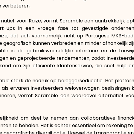
n verbeteren.
rnatief voor Raize, vormt Scramble een aantrekkelijk opt
art-ups in een vroege fase tot gevestigde ondern
Raize, dat zich voornamelijk richt op Portugese MKB-bed
e geografisch kunnen verbreden en minder afhankelijk zi
 is de gebruiksvriendelijke interface en de toewijd
lingen en geprojecteerde rendementen, zodat investeerd
kend om zijn efficiënte klantenservice, die snel hulp 
amble sterk de nadruk op beleggerseducatie. Het platfor
 als ervaren investeerders weloverwogen beslissingen 
bineren, vormt Scramble een waardevol alternatief voor
elijkheid om deel te nemen aan collaboratieve financie
en te behalen. Het is echter essentieel om rekening te 
geografische diversificatie. Hoewel de transparantie en g