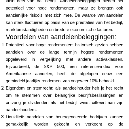
klein deel van dat bedrijf. Aandelenbeleggingen bieden het
Hulp
potentieel voor hoge rendementen, maar ze brengen ook
aanzienlijke risico's met zich mee. De waarde van aandelen
kan sterk fluctueren op basis van de prestaties van het bedrijf,
marktomstandigheden en bredere economische factoren.
Voordelen van aandelenbeleggingen:
Mijn Account
Potentieel voor hoge rendementen: historisch gezien hebben
aandelen over de lange termijn hogere rendementen
Financiering krijgen
opgeleverd in vergelijking met andere activaklassen.
Bijvoorbeeld, de S&P 500, een referentie-index voor
Amerikaanse aandelen, heeft de afgelopen eeuw een
gemiddeld jaarlijks rendement van ongeveer 10% behaald.
Eigendom en stemrecht: als aandeelhouder heb je het recht
ask@scrambleup.com
om te stemmen over belangrijke bedrijfsbeslissingen en
+372 712 2955
ontvang je dividenden als het bedrijf winst uitkeert aan zijn
aandeelhouders.
Liquiditeit: aandelen van beursgenoteerde bedrijven kunnen
gemakkelijk worden gekocht en verkocht op de