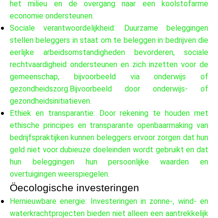
het milieu en de overgang naar een koolstofarme
Hulp
economie ondersteunen.
Sociale verantwoordelijkheid: Duurzame beleggingen
stellen beleggers in staat om te beleggen in bedrijven die
eerlijke arbeidsomstandigheden bevorderen, sociale
Mijn Account
rechtvaardigheid ondersteunen en zich inzetten voor de
gemeenschap, bijvoorbeeld via onderwijs of
gezondheidszorg.Bijvoorbeeld door onderwijs- of
Financiering krijgen
gezondheidsinitiatieven.
Ethiek en transparantie: Door rekening te houden met
ethische principes en transparante openbaarmaking van
bedrijfspraktijken kunnen beleggers ervoor zorgen dat hun
geld niet voor dubieuze doeleinden wordt gebruikt en dat
ask@scrambleup.com
hun beleggingen hun persoonlijke waarden en
+372 712 2955
overtuigingen weerspiegelen.
Öecologische investeringen
Hernieuwbare energie: Investeringen in zonne-, wind- en
waterkrachtprojecten bieden niet alleen een aantrekkelijk