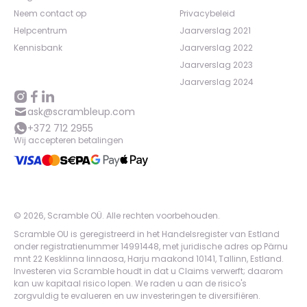
Neem contact op
Privacybeleid
Helpcentrum
Jaarverslag 2021
Kennisbank
Jaarverslag 2022
Jaarverslag 2023
Jaarverslag 2024
ask@scrambleup.com
+372 712 2955
Wij accepteren betalingen
©
2026
,
Scramble OÜ. Alle rechten voorbehouden
.
Scramble OU is geregistreerd in het Handelsregister van Estland
onder registratienummer 14991448, met juridische adres op Pärnu
mnt 22 Kesklinna linnaosa, Harju maakond 10141, Tallinn, Estland.
Investeren via Scramble houdt in dat u Claims verwerft; daarom
kan uw kapitaal risico lopen. We raden u aan de risico's
zorgvuldig te evalueren en uw investeringen te diversifiëren.