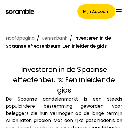
Mijn Account
Hoofdpagina
/
Kennisbank
/
Investeren in de
Hoofdpagina
Spaanse effectenbeurs: Een inleidende gids
Investeren in de Spaanse
Voorwaarden voor
effectenbeurs: Een inleidende
claimtoewijzing
gids
De Spaanse aandelenmarkt is een steeds
populairdere bestemming geworden voor
Merken Galerij
beleggers die hun vermogen op de lange termijn
willen laten groeien. Met een rijke geschiedenis en
een breed scala aan investeringsmogelijkheden,