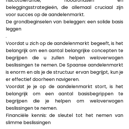
risicotolerantie, noodfondsen en
Hulp
beleggingsstrategieën, die allemaal cruciaal zijn
voor succes op de aandelenmarkt.
De grondbeginselen van beleggen: een solide basis
leggen
.
Mijn Account
Voordat u zich op de aandelenmarkt begeeft, is het
belangrijk om een aantal belangrijke concepten te
Financiering krijgen
begrijpen die u zullen helpen weloverwogen
beslissingen te nemen. De Spaanse aandelenmarkt
is enorm en als je de structuur ervan begrijpt, kun je
er effectief doorheen navigeren.
Voordat je je op de aandelenmarkt stort, is het
belangrijk om een aantal basisbegrippen te
ask@scrambleup.com
begrijpen die je helpen om weloverwogen
+372 712 2955
beslissingen te nemen.
Financiële kennis: de sleutel tot het nemen van
slimme beslissingen