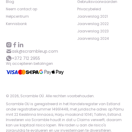
Blog
Gebruiksvoorwaarden
Neem contact op
Privacybeleid
Helpcentrum
Jaarverslag 2021
Kennisbank
Jaarverslag 2022
Jaarverslag 2023
Jaarverslag 2024
ask@scrambleup.com
+372 712 2955
Wij accepteren betalingen
©
2026
,
Scramble OÜ. Alle rechten voorbehouden
.
Scramble OU is geregistreerd in het Handelsregister van Estland
onder registratienummer 14991448, met juridische adres op Pärnu
mnt 22 Kesklinna linnaosa, Harju maakond 10141, Tallinn, Estland.
Investeren via Scramble houdt in dat u Claims verwerft; daarom
kan uw kapitaal risico lopen. We raden u aan de risico's
zorgvuldig te evalueren en uw investeringen te diversifiëren.