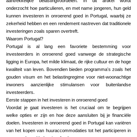
aantrekkelijke belastingvoordelen. In dit artikel wordt
Merkselectie
onderzocht hoe particulieren, en met name jongeren, hun geld
kunnen investeren in onroerend goed in Portugal, waarbij ze
zekerheid hebben en een rendement nastreven dat traditionele
investeringen zoals sparen overtreft.
Rekenmachines
Waarom Portugal?
Portugal is al lang een favoriete bestemming voor
investeerders in onroerend goed vanwege de strategische
Rondegeschiedenis
ligging in Europa, het milde klimaat, de rijke cultuur en de hoge
kwaliteit van leven. Bovendien bieden programma's zoals het
gouden visum en het belastingregime voor niet-woonachtige
inwoners aanzienlijke stimulansen voor buitenlandse
Blog
investeerders.
Eerste stappen in het investeren in onroerend goed
Voordat je gaat investeren is het cruciaal om te begrijpen
Neem contact op
welke opties er zijn en hoe deze aansluiten bij je financiële
doelen. Investeren in onroerend goed in Portugal kan variëren
van het kopen van huuraccommodaties tot het participeren in