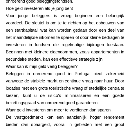
onroerend goed beleggingsfondsen.
Hulp
Hoe geld investeren als je jong bent
Voor jonge beleggers is vroeg beginnen een belangrijk
voordeel. De sleutel is om je te richten op het opbouwen van
een startkapitaal, wat kan worden gedaan door een deel van
het maandelijkse inkomen te sparen of door kleine bedragen te
Mijn Account
investeren in fondsen die regelmatige bijdragen toestaan.
Beginnen met kleinere eigendommen, zoals appartementen in
Financiering krijgen
secundaire steden, kan een effectieve strategie zijn.
Waar kan ik mijn geld veilig beleggen?
Beleggen in onroerend goed in Portugal biedt zekerheid
vanwege de stabiele markt en continue vraag naar huur. Door
locaties met een grote toeristische vraag of stedelijke centra te
kiezen, kunt u de risico's minimaliseren en een goede
ask@scrambleup.com
+372 712 2955
bezettingsgraad van onroerend goed garanderen.
Waar geld investeren om meer te verdienen dan sparen
De vastgoedmarkt kan een aanzienlijk hoger rendement
bieden dan spaargeld, vooral in gebieden met een groot