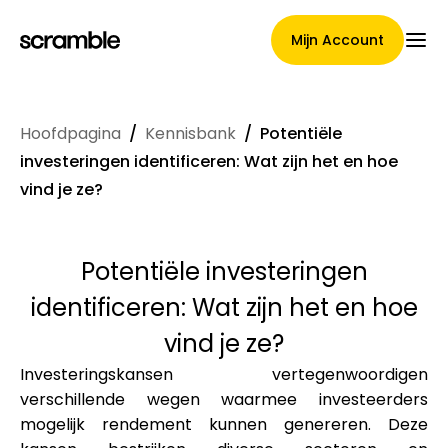
Mijn Account
Hoofdpagina
/
Kennisbank
/
Potentiële
Hoofdpagina
investeringen identificeren: Wat zijn het en hoe
vind je ze?
Voorwaarden voor
Potentiële investeringen
claimtoewijzing
identificeren: Wat zijn het en hoe
vind je ze?
Investeringskansen vertegenwoordigen
Merken Galerij
verschillende wegen waarmee investeerders
mogelijk rendement kunnen genereren. Deze