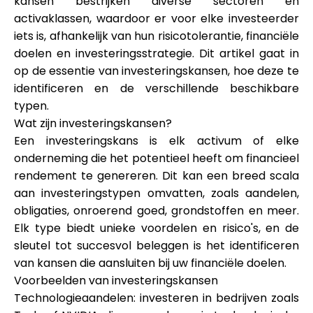
kansen bestrijken diverse sectoren en
Merkselectie
activaklassen, waardoor er voor elke investeerder
iets is, afhankelijk van hun risicotolerantie, financiële
doelen en investeringsstrategie. Dit artikel gaat in
op de essentie van investeringskansen, hoe deze te
Rekenmachines
identificeren en de verschillende beschikbare
typen.
Wat zijn investeringskansen?
Rondegeschiedenis
Een investeringskans is elk activum of elke
onderneming die het potentieel heeft om financieel
rendement te genereren. Dit kan een breed scala
aan investeringstypen omvatten, zoals aandelen,
Blog
obligaties, onroerend goed, grondstoffen en meer.
Elk type biedt unieke voordelen en risico's, en de
sleutel tot succesvol beleggen is het identificeren
Neem contact op
van kansen die aansluiten bij uw financiële doelen.
Voorbeelden van investeringskansen
Technologieaandelen: investeren in bedrijven zoals