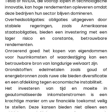
Tesla of NVIDIA, die voorop lopen in technologische
Hulp
innovatie, kan hoge rendementen opleveren omdat
deze bedrijven hun sector blijven domineren.
Overheidsobligaties: obligaties uitgegeven door
stabiele regeringen, zoals Amerikaanse
staatsobligaties, bieden een investering met een
Mijn Account
lager risico en constante, betrouwbare
rendementen.
Financiering krijgen
Onroerend goed: het kopen van eigendommen
voor huurinkomsten of waardestijging kan een
betrouwbare bron van langdurige welvaart zijn.
Grondstoffen: edelmetalen zoals goud of
energiebronnen zoals ruwe olie bieden diversificatie
en een afdekking tegen economische instabiliteit.
ask@scrambleup.com
Het investeren van tijd en moeite in
+372 712 2955
geautomatiseerde inkomstenstromen is een
krachtige manier om uw financiële toekomst veilig
te stellen. Deze kansen bieden niet alleen een