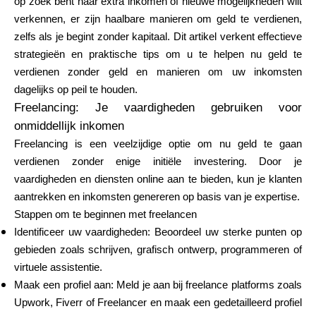
op zoek bent naar extra inkomen of nieuwe mogelijkheden wilt
Merkselectie
verkennen, er zijn haalbare manieren om geld te verdienen,
zelfs als je begint zonder kapitaal. Dit artikel verkent effectieve
strategieën en praktische tips om u te helpen nu geld te
verdienen zonder geld en manieren om uw inkomsten
Rekenmachines
dagelijks op peil te houden.
Freelancing: Je vaardigheden gebruiken voor
onmiddellijk inkomen
Rondegeschiedenis
Freelancing is een veelzijdige optie om nu geld te gaan
verdienen zonder enige initiële investering. Door je
vaardigheden en diensten online aan te bieden, kun je klanten
aantrekken en inkomsten genereren op basis van je expertise.
Blog
Stappen om te beginnen met freelancen
Identificeer uw vaardigheden: Beoordeel uw sterke punten op
gebieden zoals schrijven, grafisch ontwerp, programmeren of
Neem contact op
virtuele assistentie.
Maak een profiel aan: Meld je aan bij freelance platforms zoals
Upwork, Fiverr of Freelancer en maak een gedetailleerd profiel