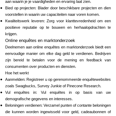
aan waarin je je vaardigheden en ervaring laat zien.
Hulp
Bied op projecten: Blader door beschikbare projecten en dien
voorstellen in waarin uw capaciteiten naar voren komen.
Kwaliteitswerk leveren: Zorg voor klanttevredenheid om een
positieve reputatie op te bouwen en herhaalopdrachten te
Mijn Account
krijgen.
Online enquêtes en marktonderzoek
Deelnemen aan online enquêtes en marktonderzoek biedt een
Financiering krijgen
eenvoudige manier om elke dag geld te verdienen. Bedrijven
zijn bereid te betalen voor de mening en feedback van
consumenten over producten en diensten.
Hoe het werkt
Aanmelden: Registreer u op gerenommeerde enquêtewebsites
ask@scrambleup.com
zoals Swagbucks, Survey Junkie of Pinecone Research.
+372 712 2955
Vul enquêtes in: Vul enquêtes in op basis van uw
demografische gegevens en interesses.
Beloningen verdienen: Verzamel punten of contante beloningen
die kunnen worden ingewisseld voor geld, cadeaubonnen of