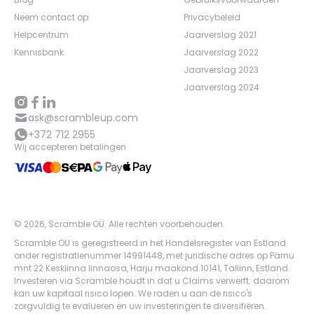
Neem contact op
Privacybeleid
Helpcentrum
Jaarverslag 2021
Kennisbank
Jaarverslag 2022
Jaarverslag 2023
Jaarverslag 2024
ask@scrambleup.com
+372 712 2955
Wij accepteren betalingen
©
2026
,
Scramble OÜ. Alle rechten voorbehouden
.
Scramble OU is geregistreerd in het Handelsregister van Estland
onder registratienummer 14991448, met juridische adres op Pärnu
mnt 22 Kesklinna linnaosa, Harju maakond 10141, Tallinn, Estland.
Investeren via Scramble houdt in dat u Claims verwerft; daarom
kan uw kapitaal risico lopen. We raden u aan de risico's
zorgvuldig te evalueren en uw investeringen te diversifiëren.