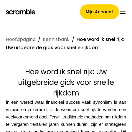
Mijn Account
Hoofdpagina
/
Kennisbank
/
Hoe word ik snel rijk:
Hoofdpagina
Uw uitgebreide gids voor snelle rijkdom
Hoe word ik snel rijk: Uw
Voorwaarden voor
uitgebreide gids voor snelle
claimtoewijzing
rijkdom
In een wereld waar financieel succes vaak synoniem is aan
vrijheid en zekerheid, is de wens om snel rijk te worden een
Merken Galerij
veelvoorkomend doel. Terwijl traditionele methoden om rijkdom
te vergaren tientallen jaren kunnen duren, zijn er strategieën
die je reis naar financiële overvloed kunnen versnellen. Dit