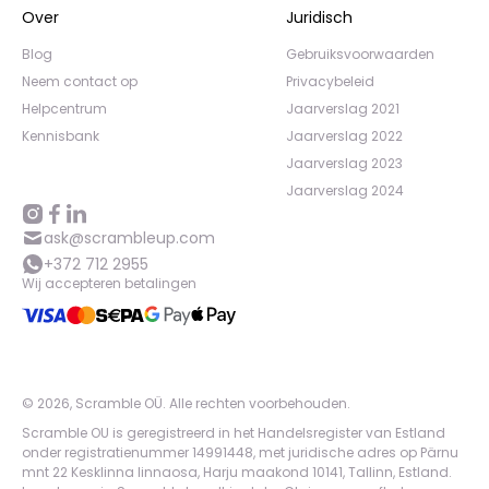
Over
Juridisch
Blog
Gebruiksvoorwaarden
Neem contact op
Privacybeleid
Helpcentrum
Jaarverslag 2021
Kennisbank
Jaarverslag 2022
Jaarverslag 2023
Jaarverslag 2024
ask@scrambleup.com
+372 712 2955
Wij accepteren betalingen
©
2026
,
Scramble OÜ. Alle rechten voorbehouden
.
Scramble OU is geregistreerd in het Handelsregister van Estland
onder registratienummer 14991448, met juridische adres op Pärnu
mnt 22 Kesklinna linnaosa, Harju maakond 10141, Tallinn, Estland.