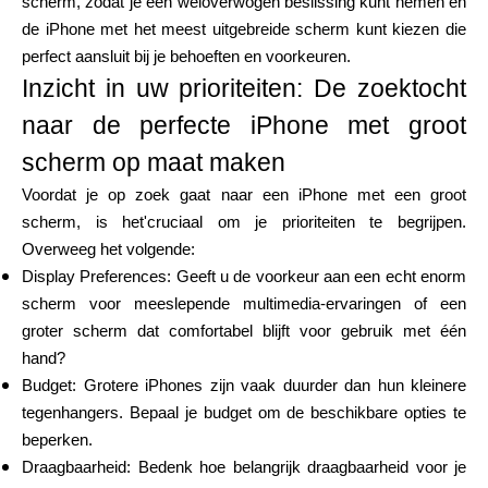
scherm, zodat je een weloverwogen beslissing kunt nemen en
Merkselectie
de iPhone met het meest uitgebreide scherm kunt kiezen die
perfect aansluit bij je behoeften en voorkeuren.
Inzicht in uw prioriteiten: De zoektocht
Rekenmachines
naar de perfecte iPhone met groot
scherm op maat maken
Voordat je op zoek gaat naar een iPhone met een groot
Rondegeschiedenis
scherm, is het'cruciaal om je prioriteiten te begrijpen.
Overweeg het volgende:
Display Preferences: Geeft u de voorkeur aan een echt enorm
scherm voor meeslepende multimedia-ervaringen of een
Blog
groter scherm dat comfortabel blijft voor gebruik met één
hand?
Budget: Grotere iPhones zijn vaak duurder dan hun kleinere
Neem contact op
tegenhangers. Bepaal je budget om de beschikbare opties te
beperken.
Draagbaarheid: Bedenk hoe belangrijk draagbaarheid voor je