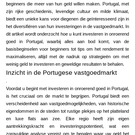
beginners die meer van hun geld willen maken. Portugal, met
Merkselectie
zijn rijke geschiedenis, levendige cultuur en milde klimaat,
biedt een unieke kans voor diegenen die geïnteresseerd zijn in
het diversifiëren van hun investeringen in de vastgoedmarkt. In
Rekenmachines
dit artikel wordt onderzocht hoe u kunt investeren in onroerend
goed in Portugal, waarbij alles aan bod komt, van de
basisbeginselen voor beginners tot tips om het rendement te
maximaliseren, altijd met de nadruk op strategieën om met
Rondegeschiedenis
weinig geld te investeren en geweldige resultaten te behalen.
Inzicht in de Portugese vastgoedmarkt
.
Blog
Voordat u begint met investeren in onroerend goed in Portugal,
is het cruciaal om de markt te begrijpen. Portugal biedt een
verscheidenheid aan vastgoedmogelijkheden, van historische
eigendommen in de steden tot rustige plekjes op het platteland
Neem contact op
en luxe flats aan zee. Elke regio heeft zijn eigen
aantrekkingskracht en investeringspotentieel, wat een
zorgvuldige analyse vereist om te bepalen waar uw geld het