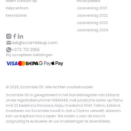
Neem contact op
Privacybeleid
Helpcentrum
Jaarverslag 2021
Kennisbank
Jaarverslag 2022
Jaarverslag 2023
Jaarverslag 2024
ask@scrambleup.com
+372 712 2955
Wij accepteren betalingen
©
2026
,
Scramble OÜ. Alle rechten voorbehouden
.
Scramble OU is geregistreerd in het Handelsregister van Estland
onder registratienummer 14991448, met juridische adres op Pärnu
mnt 22 Kesklinna linnaosa, Harju maakond 10141, Tallinn, Estland.
Investeren via Scramble houdt in dat u Claims verwerft; daarom
kan uw kapitaal risico lopen. We raden u aan de risico's
zorgvuldig te evalueren en uw investeringen te diversifiëren.
App version:
98084af
-
p