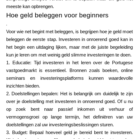
Hulp
meeste kan opbrengen.
Hoe geld beleggen voor beginners
.
Voor wie net begint met beleggen, is begrijpen hoe je geld moet
beleggen de eerste stap. Investeren in onroerend goed kan in
Mijn Account
het begin een uitdaging lijken, maar met de juiste begeleiding
kun je leren om met weinig geld slimme investeringen te doen.
Financiering krijgen
1. Educatie: Tijd investeren in het leren over de Portugese
vastgoedmarkt is essentieel. Bronnen zoals boeken, online
seminars en investeringsplatforms kunnen waardevolle
inzichten bieden.
2. Doelstellingen bepalen: Het is belangrijk om duidelijk te zijn
over je doelstelling met investeren in onroerend goed. Of u nu
ask@scrambleup.com
+372 712 2955
op zoek bent naar passief inkomen uit verhuur of
vermogensgroei op lange termijn, het definiëren van uw
doelstellingen zal uw investeringsbeslissingen sturen.
3. Budget: Bepaal hoeveel geld je bereid bent te investeren.