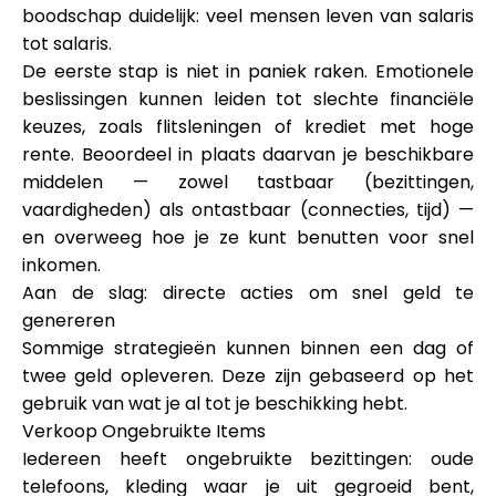
Hulp
boodschap duidelijk: veel mensen leven van salaris
tot salaris.
De eerste stap is niet in paniek raken. Emotionele
beslissingen kunnen leiden tot slechte financiële
keuzes, zoals flitsleningen of krediet met hoge
Mijn Account
rente. Beoordeel in plaats daarvan je beschikbare
middelen — zowel tastbaar (bezittingen,
Financiering krijgen
vaardigheden) als ontastbaar (connecties, tijd) —
en overweeg hoe je ze kunt benutten voor snel
inkomen.
Aan de slag: directe acties om snel geld te
genereren
Sommige strategieën kunnen binnen een dag of
ask@scrambleup.com
twee geld opleveren. Deze zijn gebaseerd op het
+372 712 2955
gebruik van wat je al tot je beschikking hebt.
Verkoop Ongebruikte Items
Iedereen heeft ongebruikte bezittingen: oude
telefoons, kleding waar je uit gegroeid bent,