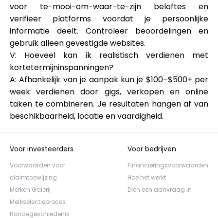
voor te-mooi-om-waar-te-zijn beloftes en
verifieer platforms voordat je persoonlijke
informatie deelt. Controleer beoordelingen en
gebruik alleen gevestigde websites.
V: Hoeveel kan ik realistisch verdienen met
kortetermijninspanningen?
A: Afhankelijk van je aanpak kun je $100–$500+ per
week verdienen door gigs, verkopen en online
taken te combineren. Je resultaten hangen af van
beschikbaarheid, locatie en vaardigheid.
Voor investeerders
Voor bedrijven
Voorwaarden voor
Financieringsvoorwaarden
claimtoewijzing
Hoe het werkt
Merken Galerij
Dien een aanvraag in
Merkselectieproces
Rondegeschiedenis