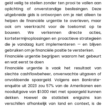
geld veilig te stellen zonder ten prooi te vallen aan
Merkselectie
oplichting of onverstandige beslissingen. Deze
uitgebreide gids is ontworpen om je niet alleen te
helpen de financiële urgentie te overleven, maar
Rekenmachines
ook om veerkracht voor de toekomst op te
bouwen. We verkennen directe acties,
kortetermijnoplossingen en proactieve strategieën
die je vandaag kunt implementeren — en blijven
Rondegeschiedenis
gebruiken om je financiële positie te versterken.
Financiële urgentie begrijpen: waarom het gebeurt
en wat eerst te doen
Blog
Financiële urgentie is vaak het resultaat van
slechte cashflowbeheer, onverwachte uitgaven of
onvoldoende spaargeld. Volgens een Bankrate-
enquête uit 2023 zou 57% van de Amerikanen een
Neem contact op
nooduitgave van $1.000 niet met spaargeld kunnen
dekken. Hoewel de statistiek enigszins kan
verschillen afhankelijk van land en context, is de