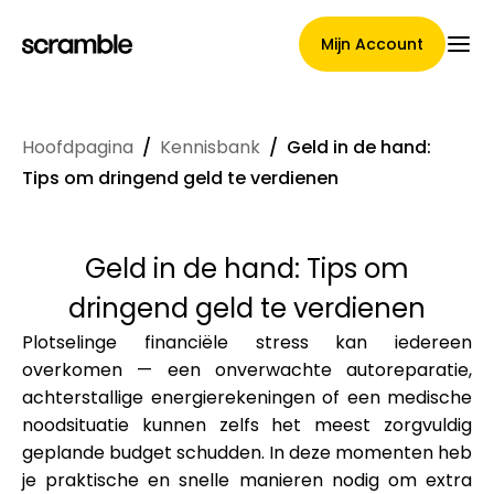
Mijn Account
Hoofdpagina
/
Kennisbank
/
Geld in de hand:
Hoofdpagina
Tips om dringend geld te verdienen
Geld in de hand: Tips om
Voorwaarden voor
dringend geld te verdienen
claimtoewijzing
Plotselinge financiële stress kan iedereen
overkomen — een onverwachte autoreparatie,
achterstallige energierekeningen of een medische
Merken Galerij
noodsituatie kunnen zelfs het meest zorgvuldig
geplande budget schudden. In deze momenten heb
je praktische en snelle manieren nodig om extra