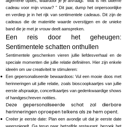
algemene opties, waardoor je je afvraagt: "Wat is het ultieme
Merkselectie
cadeau voor mijn vrouw? " Dit jaar, dump het onpersoonlijke
en verdiep je in het rijk van sentimentele cadeaus. Dit zijn de
cadeaus die de materiële waarde overstijgen en de unieke
band die je met je vrouw deelt aanspreken.
Rekenmachines
Een reis door het geheugen:
Sentimentele schatten onthullen
Rondegeschiedenis
Sentimentele geschenken vieren jullie liefdesverhaal en de
speciale momenten die jullie relatie definiëren. Hier zijn enkele
ideeën om uw creativiteit te stimuleren:
Een gepersonaliseerde bewaardoos: Vul een mooie doos met
Blog
herinneringen uit jullie relatie, zoals bioscoopkaartjes van jullie
eerste afspraakje, concertkaartjes van gedenkwaardige shows
of handgeschreven notities.
Deze gepersonaliseerde schat zal dierbare
Neem contact op
herinneringen oproepen telkens als ze hem opent.
Creëer je eerste date: Plan een avondje uit dat je eerste date
weerspiegelt. Ga terug naar hetzelfde restaurant, bezoek het