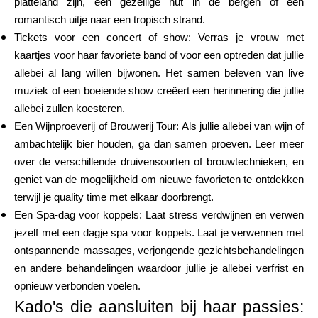
platteland zijn, een gezellige hut in de bergen of een
romantisch uitje naar een tropisch strand.
Tickets voor een concert of show: Verras je vrouw met
kaartjes voor haar favoriete band of voor een optreden dat jullie
allebei al lang willen bijwonen. Het samen beleven van live
muziek of een boeiende show creëert een herinnering die jullie
allebei zullen koesteren.
Een Wijnproeverij of Brouwerij Tour: Als jullie allebei van wijn of
ambachtelijk bier houden, ga dan samen proeven. Leer meer
over de verschillende druivensoorten of brouwtechnieken, en
geniet van de mogelijkheid om nieuwe favorieten te ontdekken
terwijl je quality time met elkaar doorbrengt.
Een Spa-dag voor koppels: Laat stress verdwijnen en verwen
jezelf met een dagje spa voor koppels. Laat je verwennen met
ontspannende massages, verjongende gezichtsbehandelingen
en andere behandelingen waardoor jullie je allebei verfrist en
opnieuw verbonden voelen.
Kado's die aansluiten bij haar passies: