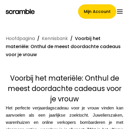
Mijn Account
Hoofdpagina
/
Kennisbank
/
Voorbij het
Hoofdpagina
materiële: Onthul de meest doordachte cadeaus
voor je vrouw
Voorwaarden voor
Voorbij het materiële: Onthul de
claimtoewijzing
meest doordachte cadeaus voor
je vrouw
Merken Galerij
Het perfecte verjaardagscadeau voor je vrouw vinden kan
aanvoelen als een jaarlijkse zoektocht. Juwelierszaken,
warenhuizen en online verkopers bombarderen je met