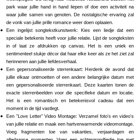
Hulp
park waar jullie hand in hand liepen of doe een activiteit na
waar jullie samen van genoten. De nostalgische ervaring zal
de vonk van jullie prille romance weer doen oplaaien.
Een ingelijst songtekstkunstwerk: Kies een liedje dat een
speciale betekenis heeft voor jullie relatie. Lijst de songteksten
Mijn Account
in of laat ze afdrukken op canvas. Het is een uniek en
sentimenteel stukje décor dat haar elke keer als ze het ziet zal
Financiering krijgen
herinneren aan jullie liefdesverhaal.
Een gepersonaliseerde sterrenkaart: Herdenk de avond dat
jullie elkaar ontmoetten of een andere belangrijke datum met
een gepersonaliseerde sterrenkaart. Deze kaarten tonen de
exacte sterrenbeelden voor die specifieke datum en locatie.
Het is een romantisch en betekenisvol cadeau dat een
ask@scrambleup.com
moment in de tijd vastlegt.
+372 712 2955
Een "Love Letter" Video Montage: Verzamel foto's en video's
van jullie relatie en maak een hartverwarmende videomontage.
Voeg fragmenten toe van vakanties, verjaardagen en
alledaagse momenten. Voeg een achtergrondliedje toe met