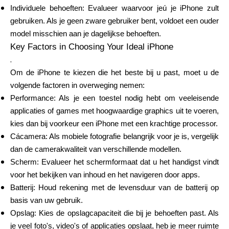
Hulp
Individuele behoeften: Evalueer waarvoor jeú je iPhone zult
gebruiken. Als je geen zware gebruiker bent, voldoet een ouder
model misschien aan je dagelijkse behoeften.
Key Factors in Choosing Your Ideal iPhone
.
Mijn Account
Om de iPhone te kiezen die het beste bij u past, moet u de
volgende factoren in overweging nemen:
Financiering krijgen
Performance: Als je een toestel nodig hebt om veeleisende
applicaties of games met hoogwaardige graphics uit te voeren,
kies dan bij voorkeur een iPhone met een krachtige processor.
Cácamera: Als mobiele fotografie belangrijk voor je is, vergelijk
dan de camerakwaliteit van verschillende modellen.
Scherm: Evalueer het schermformaat dat u het handigst vindt
ask@scrambleup.com
voor het bekijken van inhoud en het navigeren door apps.
+372 712 2955
Batterij: Houd rekening met de levensduur van de batterij op
basis van uw gebruik.
Opslag: Kies de opslagcapaciteit die bij je behoeften past. Als
je veel foto's, video's of applicaties opslaat, heb je meer ruimte