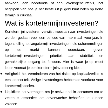
aankoop, een noodfonds of een levensgebeurtenis, het
Merkselectie
begrijpen van hoe je het beste uit je geld kunt halen op korte
termijn is cruciaal.
Wat is kortetermijninvesteren?
Rekenmachines
Kortetermijninvesteren verwijst meestal naar investeringen die
worden gedaan voor een periode van maximaal twee jaar. In
tegenstelling tot langetermijninvesteringen, die schommelingen
Rondegeschiedenis
op de markt kunnen doorstaan, geven
kortetermijninvesteringen prioriteit aan stabiliteit en
gemakkelijke toegang tot fondsen. Hier is waar je op moet
Blog
letten voordat je een kortetermijninvestering kiest:
Veiligheid: het verminderen van het risico op kapitaalverlies is
een topprioriteit. Veilige investeringen hebben de voorkeur voor
kortetermijndoelen.
Neem contact op
Liquiditeit: het vermogen om je activa snel in contanten om te
zetten is essentieel om onverwachte behoeften te kunnen
voldoen.