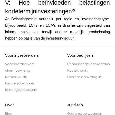
V: Hoe beïnvloeden belastingen
kortetermijninvesteringen?
A: Belastingbeleid verschilt per regio en investeringstype.
Bijvoorbeeld, LCI's en LCA's in Brazilië zijn vrijgesteld van
inkomstenbelasting, terwijl andere mogelijk bronbelasting
hebben op basis van de investeringsduur.
Voor investeerders
Voor bedrijven
Voorwaarden voor
Financieringsvoorwaarden
claimtoewijzing
Hoe het werkt
Merken Galerij
Dien een aanvraag in
Merkselectieproces
Rondegeschiedenis
Over
Juridisch
Blog
Gebruiksvoorwaarden