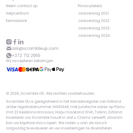
Neem contact op
Privacybeleid
Helpcentrum
Jaarverslag 2021
Kennisbank
Jaarverslag 2022
Jaarverslag 2023
Jaarverslag 2024
ask@scrambleup.com
+372 712 2955
Wij accepteren betalingen
©
2026
,
Scramble OÜ. Alle rechten voorbehouden
.
Scramble OU is geregistreerd in het Handelsregister van Estland
onder registratienummer 14991448, met juridische adres op Pärnu
mnt 22 Kesklinna linnaosa, Harju maakond 10141, Tallinn, Estland.
Investeren via Scramble houdt in dat u Claims verwerft; daarom
kan uw kapitaal risico lopen. We raden u aan de risico's
zorgvuldig te evalueren en uw investeringen te diversifiëren.