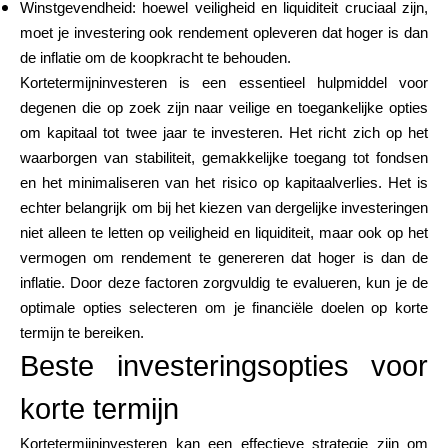
Winstgevendheid: hoewel veiligheid en liquiditeit cruciaal zijn,
Hulp
moet je investering ook rendement opleveren dat hoger is dan
de inflatie om de koopkracht te behouden.
Kortetermijninvesteren is een essentieel hulpmiddel voor
degenen die op zoek zijn naar veilige en toegankelijke opties
Mijn Account
om kapitaal tot twee jaar te investeren. Het richt zich op het
waarborgen van stabiliteit, gemakkelijke toegang tot fondsen
en het minimaliseren van het risico op kapitaalverlies. Het is
Financiering krijgen
echter belangrijk om bij het kiezen van dergelijke investeringen
niet alleen te letten op veiligheid en liquiditeit, maar ook op het
vermogen om rendement te genereren dat hoger is dan de
inflatie. Door deze factoren zorgvuldig te evalueren, kun je de
optimale opties selecteren om je financiële doelen op korte
ask@scrambleup.com
termijn te bereiken.
+372 712 2955
Beste investeringsopties voor
korte termijn
Kortetermijninvesteren kan een effectieve strategie zijn om