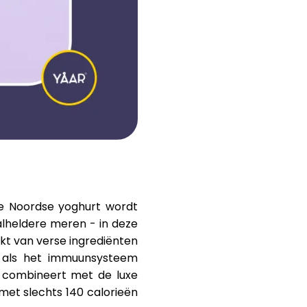
Hulp
ask@scrambleup.com
+372 712 2955
ge Noordse yoghurt wordt
alheldere meren - in deze
t van verse ingrediënten
ng als het immuunsysteem
t combineert met de luxe
met slechts 140 calorieën