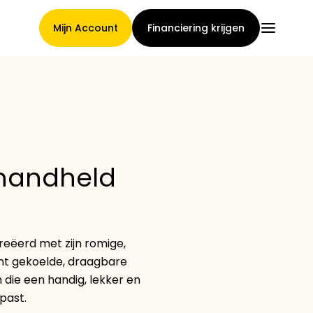
Mijn Account
Financiering krijgen
Hoofdpagina
 handheld
Voorwaarden voor
claimtoewijzing
reëerd met zijn romige,
ent gekoelde, draagbare
Merken Galerij
ie een handig, lekker en
past.