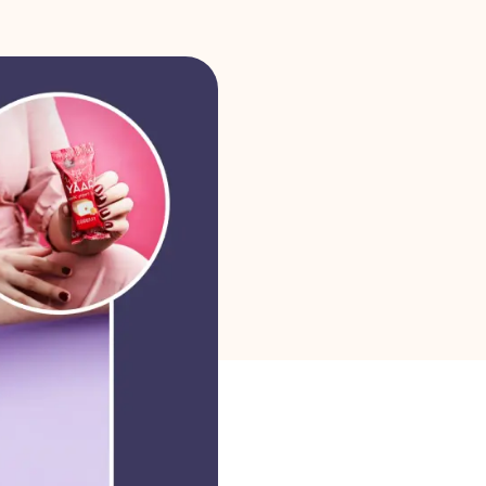
Merkselectie
Rekenmachines
Rondegeschiedenis
Blog
Neem contact op