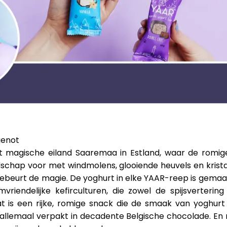
genot
t magische eiland Saaremaa in Estland, waar de romi
dschap voor met windmolens, glooiende heuvels en krist
beurt de magie. De yoghurt in elke YAAR-reep is gemaak
riendelijke kefirculturen, die zowel de spijsverteri
at is een rijke, romige snack die de smaak van yoghur
allemaal verpakt in decadente Belgische chocolade. En 