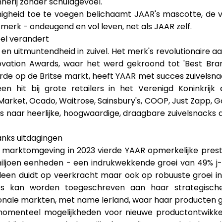
nerij zonder schuldgevoel.
nigheid toe te voegen belichaamt JAAR's mascotte, de 
merk - ondeugend en vol leven, net als JAAR zelf.
pel verandert
en uitmuntendheid in zuivel. Het merk's revolutionaire 
vation Awards, waar het werd gekroond tot 'Best Brand
de op de Britse markt, heeft YAAR met succes zuivelsn
en hit bij grote retailers in het Verenigd Koninkrijk 
rket, Ocado, Waitrose, Sainsbury's, COOP, Just Zapp, G
is naar heerlijke, hoogwaardige, draagbare zuivelsnacks
anks uitdagingen
marktomgeving in 2023 vierde YAAR opmerkelijke prest
iljoen eenheden - een indrukwekkende groei van 49% j-
lleen duidt op veerkracht maar ook op robuuste groei i
s kan worden toegeschreven aan haar strategische 
tionale markten, met name Ierland, waar haar producten g
momenteel mogelijkheden voor nieuwe productontwikkel