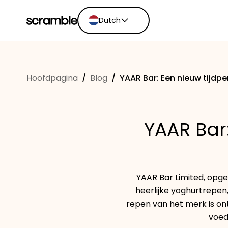
Dutch
English
Ελληνικά
Hoofdpagina
/
Blog
/
YAAR Bar: Een nieuw tijdp
Español
Português
Dutch
YAAR Bar
Deutsch
Eesti keel
YAAR Bar Limited, opge
heerlijke yoghurtrepen
repen van het merk is o
voed