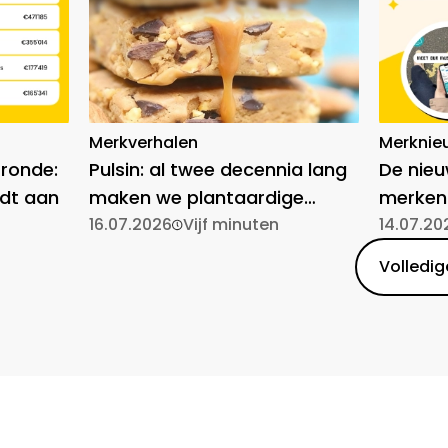
Merkverhalen
Merknie
-ronde:
Pulsin: al twee decennia lang
De nie
dt aan
maken we plantaardige
merken
voeding toegankelijk
16.07.2026
Vijf minuten
14.07.20
Volledige