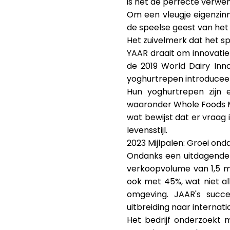
is het de perfecte verwen
Om een vleugje eigenzin
de speelse geest van het 
Het zuivelmerk dat het s
YAAR draait om innovatie 
de 2019 World Dairy Inno
yoghurtrepen introduceer
Hun yoghurtrepen zijn e
waaronder Whole Foods Ma
wat bewijst dat er vraag 
levensstijl.
2023 Mijlpalen: Groei ond
Ondanks een uitdagende 
verkoopvolume van 1,5 m
ook met 45%, wat niet a
omgeving. JAAR's succe
uitbreiding naar interna
Het bedrijf onderzoekt 