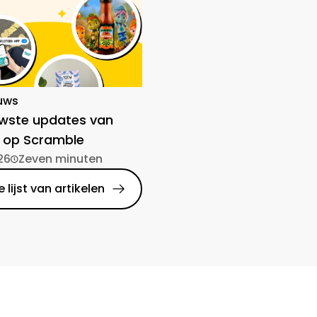
uws
uwste updates van
 op Scramble
26
Zeven minuten
 lijst van artikelen