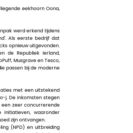
vliegende eekhoorn Oona,
aanpak werd erkend tijdens
'. Als eerste bedrijf dat
acks opnieuw uitgevonden.
en de Republiek Ierland,
oPuff, Musgrave en Tesco,
 die passen bij de moderne
aties met een uitstekend
o-j. De inkomsten stegen
n een zeer concurrerende
initiatieven, waaronder
oed zijn ontvangen.
ing (NPD) en uitbreiding