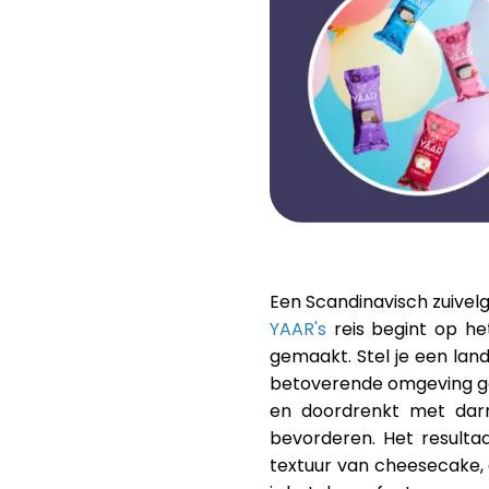
Een Scandinavisch zuivel
YAAR's
reis begint op he
gemaakt. Stel je een lan
betoverende omgeving ge
en doordrenkt met darmv
bevorderen. Het resulta
textuur van cheesecake, 