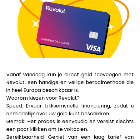
Merkselectie
Rekenmachines
Rondegeschiedenis
Vanaf vandaag kun je direct geld toevoegen met
Revolut, een handige en veilige betaalmethode die
Blog
in heel Europa beschikbaar is.
Waarom kiezen voor Revolut?
Speed
: Ervaar bliksemsnelle financiering, zodat u
onmiddellijk over uw geld kunt beschikken.
Neem contact op
Gemak
: Het proces is eenvoudig en vereist slechts
een paar klikken om te voltooien.
Bereikbaarheid
: Geniet van
een laag tarief van