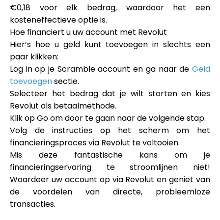
Hulp
€0,18
voor elk bedrag, waardoor het een
kosteneffectieve optie is.
Hoe financiert u uw account met Revolut
Hier’s hoe u geld kunt toevoegen in slechts een
paar klikken:
Mijn Account
Log in op je Scramble account en ga naar de
Geld
toevoegen
sectie.
Financiering krijgen
Selecteer het bedrag dat je wilt storten en kies
Revolut
als betaalmethode.
Klik op
Go
om door te gaan naar de volgende stap.
Volg de instructies op het scherm
om het
financieringsproces via Revolut te voltooien.
Mis deze fantastische kans om je
ask@scrambleup.com
financieringservaring te stroomlijnen niet!
+372 712 2955
Waardeer uw account op via Revolut en geniet van
de voordelen van directe, probleemloze
transacties.