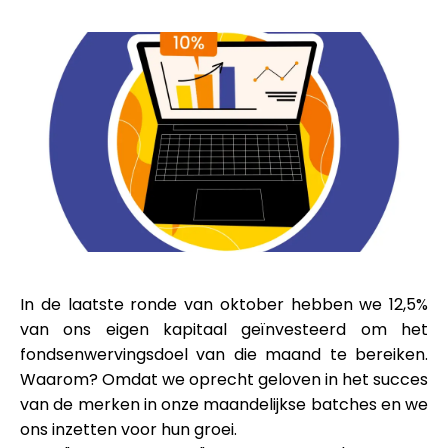
Merkselectie
Rekenmachines
Rondegeschiedenis
Blog
In de laatste ronde van oktober hebben we
12,5%
van ons eigen kapitaal geïnvesteerd om het
fondsenwervingsdoel van die maand te bereiken.
Neem contact op
Waarom? Omdat we oprecht geloven in het succes
van de merken in onze maandelijkse batches en we
ons inzetten voor hun groei.