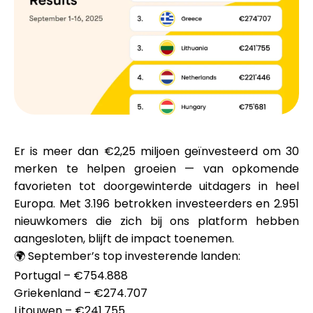
Merkselectie
Rekenmachines
Rondegeschiedenis
Er is meer dan
€2,25 miljoen
geïnvesteerd om
30
merken
te helpen groeien — van opkomende
favorieten tot doorgewinterde uitdagers in heel
Blog
Europa. Met
3.196 betrokken investeerders
en
2.951
nieuwkomers
die zich bij ons platform hebben
aangesloten, blijft de impact toenemen.
🌍 September’s top investerende landen:
Neem contact op
Portugal – €754.888
Griekenland – €274.707
Litouwen – €241.755