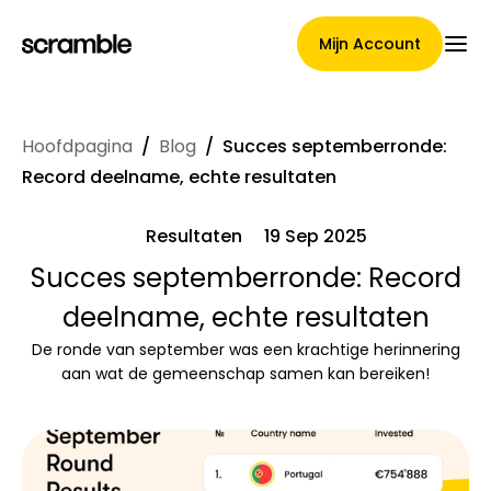
Mijn Account
Hoofdpagina
/
Blog
/
Succes septemberronde:
Hoofdpagina
Record deelname, echte resultaten
Resultaten
19 Sep 2025
Voorwaarden voor
Succes septemberronde: Record
deelname, echte resultaten
claimtoewijzing
De ronde van september was een krachtige herinnering
aan wat de gemeenschap samen kan bereiken!
Merken Galerij