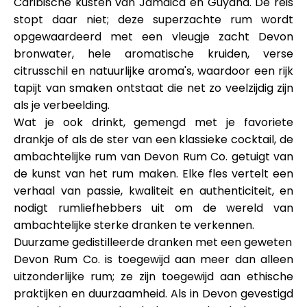
Caribische kusten van Jamaica en Guyana. De reis
Hulp
stopt daar niet; deze superzachte rum wordt
opgewaardeerd met een vleugje zacht Devon
bronwater, hele aromatische kruiden, verse
citrusschil en natuurlijke aroma's, waardoor een rijk
tapijt van smaken ontstaat die net zo veelzijdig zijn
Mijn Account
als je verbeelding.
Wat je ook drinkt, gemengd met je favoriete
Financiering krijgen
drankje of als de ster van een klassieke cocktail, de
ambachtelijke rum van Devon Rum Co. getuigt van
de kunst van het rum maken. Elke fles vertelt een
verhaal van passie, kwaliteit en authenticiteit, en
nodigt rumliefhebbers uit om de wereld van
ambachtelijke sterke dranken te verkennen.
ask@scrambleup.com
Duurzame gedistilleerde dranken met een geweten
+372 712 2955
Devon Rum Co. is toegewijd aan meer dan alleen
uitzonderlijke rum; ze zijn toegewijd aan ethische
praktijken en duurzaamheid. Als in Devon gevestigd