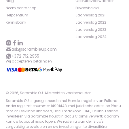
Blog
Gebruiksvoorwaarden
Neem contact op
Privacybeleid
Helpcentrum
Jaarverslag 2021
Kennisbank
Jaarverslag 2022
Jaarverslag 2023
Jaarverslag 2024
ask@scrambleup.com
+372 712 2955
Wij accepteren betalingen
©
2026
,
Scramble OÜ. Alle rechten voorbehouden
.
Scramble OU is geregistreerd in het Handelsregister van Estland
onder registratienummer 14991448, met juridische adres op Pärnu
mnt 22 Kesklinna linnaosa, Harju maakond 10141, Tallinn, Estland.
Investeren via Scramble houdt in dat u Claims verwerft; daarom
kan uw kapitaal risico lopen. We raden u aan de risico's
zorgvuldig te evalueren en uw investeringen te diversifiëren.