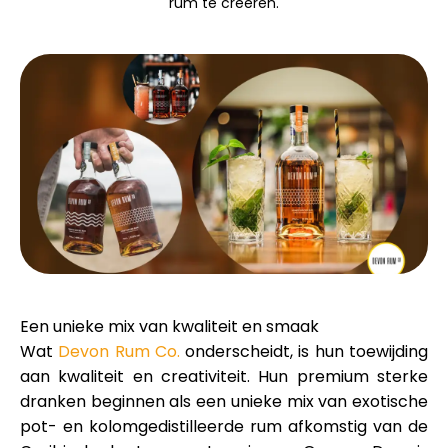
rum te creëren.
Merkselectie
Rekenmachines
Rondegeschiedenis
Blog
Een unieke mix van kwaliteit en smaak
Wat
Devon Rum Co.
onderscheidt, is hun toewijding
Neem contact op
aan kwaliteit en creativiteit. Hun premium sterke
dranken beginnen als een unieke mix van exotische
pot- en kolomgedistilleerde rum afkomstig van de