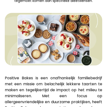
tegemoet komen aan specifieke dieetwensen.
Merkselectie
Rekenmachines
Rondegeschiedenis
Blog
Positive Bakes is een onafhankelijk familiebedrijf
met een missie om belachelijk lekkere taarten te
Neem contact op
maken en tegelijkertijd de impact op het milieu te
minimaliseren. Met een focus op
allergeenvriendelijke en duurzame praktijken, heeft