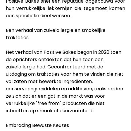
Positive Bakes snel een reputatie opgebouwd voor
Hulp
hun verrukkelijke lekkernijen die tegemoet komen
aan specifieke dieetwensen.
Een verhaal van zuivelallergie en smakelijke
traktaties
Mijn Account
Het verhaal van Positive Bakes begon in 2020 toen
Financiering krijgen
de oprichters ontdekten dat hun zoon een
zuivelallergie had. Geconfronteerd met de
uitdaging om traktaties voor hem te vinden die niet
vol zaten met bewerkte ingrediënten,
conserveringsmiddelen en additieven, realiseerden
ze zich dat er een gat in de markt was voor
ask@scrambleup.com
verrukkelijke "free from" producten die niet
+372 712 2955
inboetten op smaak of duurzaamheid.
Embracing Bewuste Keuzes