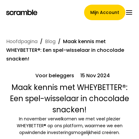
Mijn Account
Hoofdpagina
/
Blog
/
Maak kennis met
Hoofdpagina
WHEYBETTER®: Een spel-wisselaar in chocolade
snacken!
Voor beleggers
15 Nov 2024
Voorwaarden voor
Maak kennis met WHEYBETTER®:
claimtoewijzing
Een spel-wisselaar in chocolade
snacken!
Merken Galerij
In november verwelkomen we met veel plezier
WHEYBETTER® op ons platform, waarmee we een
opwindende investeringsmogelijkheid creëren.