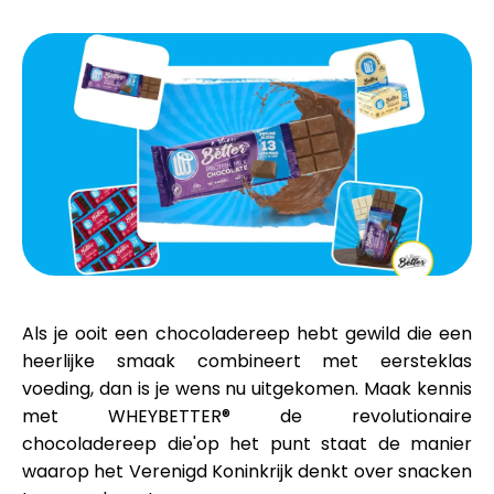
Merkselectie
Rekenmachines
Rondegeschiedenis
Blog
Als je ooit een chocoladereep hebt gewild die een
heerlijke smaak combineert met eersteklas
voeding, dan is je wens nu uitgekomen. Maak kennis
Neem contact op
met WHEYBETTER® de revolutionaire
chocoladereep die'op het punt staat de manier
waarop het Verenigd Koninkrijk denkt over snacken