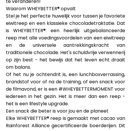
te veranderen!
Hulp
Waarom WHEYBETTER® opvalt
Stel je het perfecte huwelijk voor tussen je favoriete
eiwitreep en een klassieke chocoladetraktatie. Dat
is WHEYBETTER®: een heerlijk uitgebalanceerde
reep met alle voedingsvoordelen van een eiwitreep
Mijn Account
en de universele aantrekkingskracht van
traditionele chocolade. Het's schuldvrije verwennerij
Financiering krijgen
op zijn best - het bewijs dat het leven echt draait
om balans.
Of het nu je ochtendrit is, een lunchboxverrassing,
brandstof voor of na de training, of een snack voor
de filmavond, er is een #WHEYBETTERMOMENT voor
iedereen in het gezin. Het is meer dan een reep -
ask@scrambleup.com
+372 712 2955
het is een lifestyle upgrade.
Een snack die beter is voor jou en de planeet
Elke WHEYBETTER® reep is gemaakt met cacao van
Rainforest Alliance gecertificeerde boerderijen. Dit