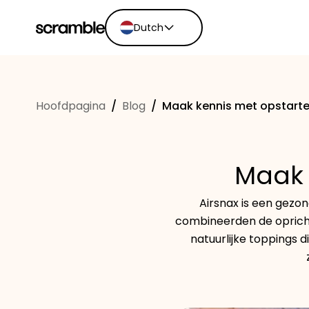
Dutch
English
Ελληνικά
Hoofdpagina
/
Blog
/
Maak kennis met opstarte
Español
Português
Dutch
Maak 
Deutsch
Eesti keel
Airsnax is een gez
combineerden de opricht
natuurlijke toppings 