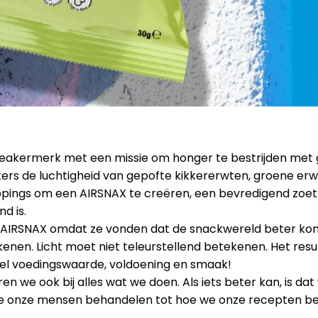
neakermerk met een missie om honger te bestrijden met
rs de luchtigheid van gepofte kikkererwten, groene er
ppings om een AIRSNAX te creëren, een bevredigend zoet
d is.
AIRSNAX omdat ze vonden dat de snackwereld beter kon. 
en. Licht moet niet teleurstellend betekenen. Het resu
eel voedingswaarde, voldoening en smaak!
en we ook bij alles wat we doen. Als iets beter kan, is da
 onze mensen behandelen tot hoe we onze recepten ber