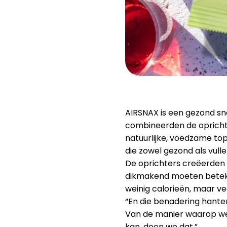
AIRSNAX is een gezond s
combineerden de oprichte
natuurlijke, voedzame to
die zowel gezond als vullen
De oprichters creëerden 
dikmakend moeten beteken
weinig calorieën, maar v
“En die benadering hanter
Van de manier waarop we
kan, doen we dat.”