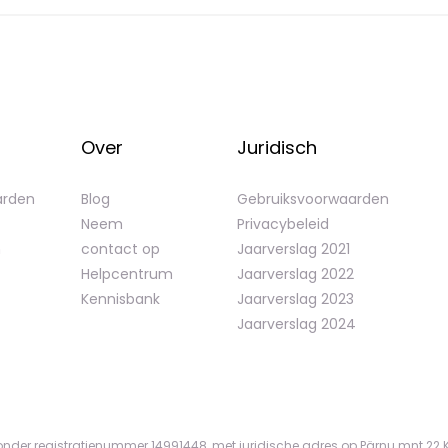
Over
Juridisch
arden
Blog
Gebruiksvoorwaarden
Neem
Privacybeleid
n
contact op
Jaarverslag 2021
Helpcentrum
Jaarverslag 2022
Kennisbank
Jaarverslag 2023
Jaarverslag 2024
onder registratienummer 14991448, met juridische adres op Pärnu mnt 22 Ke