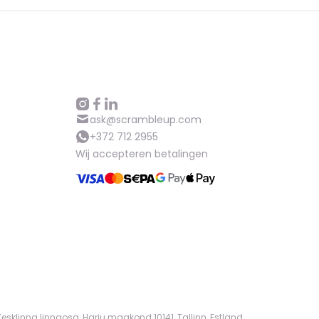
ask@scrambleup.com
+372 712 2955
Wij accepteren betalingen
sklinna linnaosa, Harju maakond 10141, Tallinn, Estland.