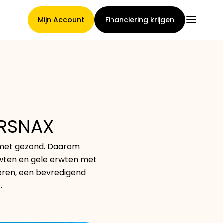
Mijn Account
Financiering krijgen
Hoofdpagina
IRSNAX
Voorwaarden voor
 met gezond. Daarom
claimtoewijzing
rwten en gele erwten met
eëren, een bevredigend
.
Merken Galerij