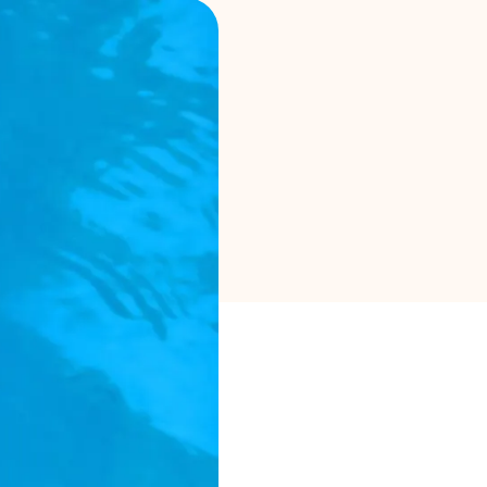
Merkselectie
Rekenmachines
Rondegeschiedenis
Blog
Neem contact op