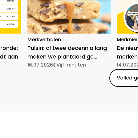
Merkverhalen
Merknie
-ronde:
Pulsin: al twee decennia lang
De nie
dt aan
maken we plantaardige
merken
voeding toegankelijk
16.07.2026
Vijf minuten
14.07.20
Volledige