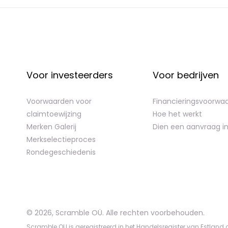
Voor investeerders
Voor bedrijven
Voorwaarden voor
Financieringsvoorwa
claimtoewijzing
Hoe het werkt
Merken Galerij
Dien een aanvraag i
Merkselectieproces
Rondegeschiedenis
©
2026
,
Scramble OÜ. Alle rechten voorbehouden
.
Scramble OU is geregistreerd in het Handelsregister van Estland 