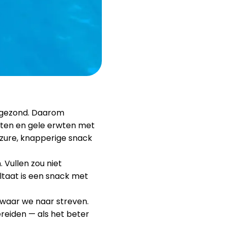
Hulp
ask@scrambleup.com
+372 712 2955
 gezond. Daarom
wten en gele erwten met
zure, knapperige snack
Vullen zou niet
ltaat is een snack met
t waar we naar streven.
eiden — als het beter