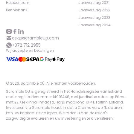
Helpcentrum
Jaarverslag 2021
Kennisbank
Jaarverslag 2022
Jaarverslag 2023
Jaarverslag 2024
ask@scrambleup.com
+372 712 2955
Wij accepteren betalingen
©
2026
,
Scramble OÜ. Alle rechten voorbehouden
.
Scramble OU is geregistreerd in het Handelsregister van Estland
onder registratienummer 14991448, met juridische adres op Pärnu
mnt 22 Kesklinna linnaosa, Harju maakond 10141, Tallinn, Estland.
Investeren via Scramble houdt in dat u Claims verwerft; daarom
kan uw kapitaal risico lopen. We raden u aan de risico's
zorgvuldig te evalueren en uw investeringen te diversifiëren.
App version:
98084af
-
p