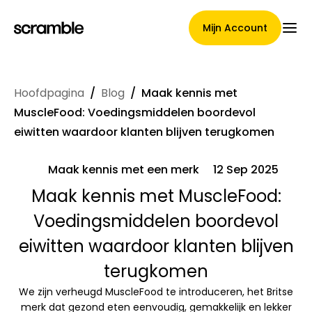
Mijn Account
Hoofdpagina
/
Blog
/
Maak kennis met
Hoofdpagina
MuscleFood: Voedingsmiddelen boordevol
eiwitten waardoor klanten blijven terugkomen
Maak kennis met een merk
12 Sep 2025
Voorwaarden voor
Maak kennis met MuscleFood:
claimtoewijzing
Voedingsmiddelen boordevol
eiwitten waardoor klanten blijven
Merken Galerij
terugkomen
We zijn verheugd MuscleFood te introduceren, het Britse
merk dat gezond eten eenvoudig, gemakkelijk en lekker