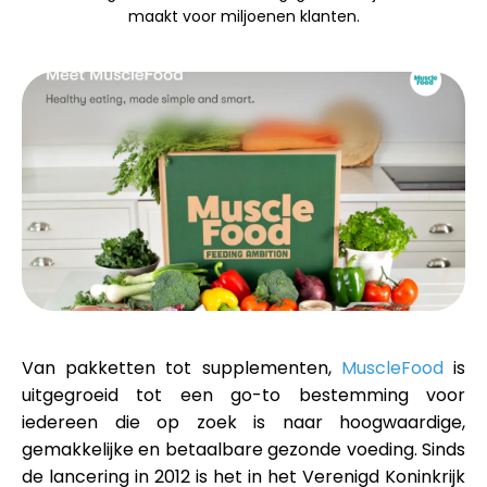
maakt voor miljoenen klanten.
Merkselectie
Rekenmachines
Rondegeschiedenis
Blog
Van pakketten tot supplementen,
MuscleFood
is
uitgegroeid tot een go-to bestemming voor
Neem contact op
iedereen die op zoek is naar
hoogwaardige,
gemakkelijke en betaalbare gezonde voeding
. Sinds
de lancering in 2012 is het in het Verenigd Koninkrijk