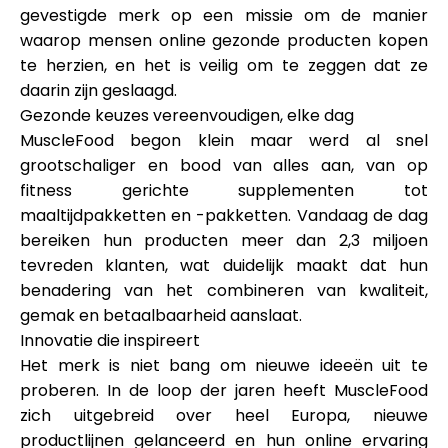
Hulp
gevestigde merk op een missie om de manier
waarop mensen online gezonde producten kopen
te herzien, en het is veilig om te zeggen dat ze
daarin zijn geslaagd.
Gezonde keuzes vereenvoudigen, elke dag
Mijn Account
MuscleFood begon klein maar werd al snel
grootschaliger en bood van alles aan, van op
Financiering krijgen
fitness gerichte supplementen tot
maaltijdpakketten en -pakketten. Vandaag de dag
bereiken hun producten meer dan
2,3 miljoen
tevreden klanten
, wat duidelijk maakt dat hun
benadering van het combineren van kwaliteit,
gemak en betaalbaarheid aanslaat.
ask@scrambleup.com
Innovatie die inspireert
+372 712 2955
Het merk is niet bang om nieuwe ideeën uit te
proberen. In de loop der jaren heeft MuscleFood
zich uitgebreid over heel Europa, nieuwe
productlijnen gelanceerd en hun online ervaring