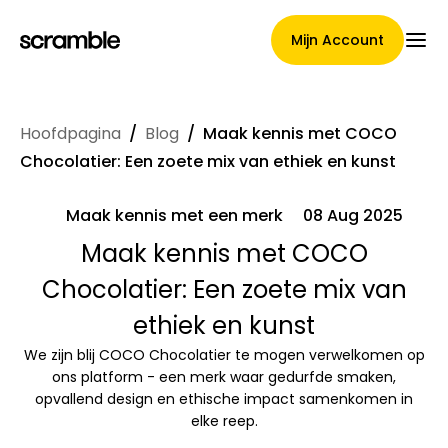
Mijn Account
Hoofdpagina
/
Blog
/
Maak kennis met COCO
Hoofdpagina
Chocolatier: Een zoete mix van ethiek en kunst
Maak kennis met een merk
08 Aug 2025
Voorwaarden voor
Maak kennis met COCO
Chocolatier: Een zoete mix van
claimtoewijzing
ethiek en kunst
We zijn blij COCO Chocolatier te mogen verwelkomen op
Merken Galerij
ons platform - een merk waar gedurfde smaken,
opvallend design en ethische impact samenkomen in
elke reep.