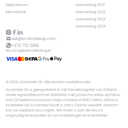
Helpcentrum
Jaarverslag 2021
Kennisbank
Jaarverslag 2022
Jaarverslag 2023
Jaarverslag 2024
ask@scrambleup.com
+372 712 2955
Wij accepteren betalingen
©
2026
,
Scramble OÜ. Alle rechten voorbehouden
.
Scramble OU is geregistreerd in het Handelsregister van Estland
onder registratienummer 14991448, met juridische adres op Pärnu
mnt 22 Kesklinna linnaosa, Harju maakond 10141, Tallinn, Estland.
Investeren via Scramble houdt in dat u Claims verwerft; daarom
kan uw kapitaal risico lopen. We raden u aan de risico's
zorgvuldig te evalueren en uw investeringen te diversifiëren.
App version:
98084af
-
p