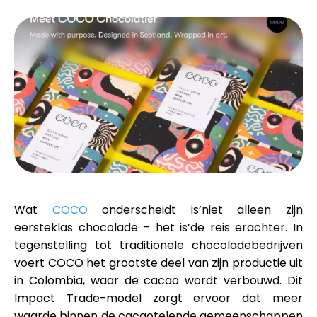
Merkselectie
Rekenmachines
Rondegeschiedenis
Blog
Wat
COCO
onderscheidt is’niet alleen zijn
eersteklas chocolade – het is’de reis erachter. In
tegenstelling tot traditionele chocoladebedrijven
voert COCO het grootste deel van zijn productie uit
Neem contact op
in
Colombia
, waar de cacao wordt verbouwd. Dit
Impact Trade
-model zorgt ervoor dat meer
waarde binnen de cacaotelende gemeenschappen