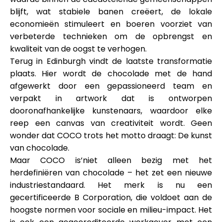
Hulp
blijft, wat stabiele banen creëert, de lokale
economieën stimuleert en boeren voorziet van
verbeterde technieken om de opbrengst en
kwaliteit van de oogst te verhogen.
Terug in
Edinburgh
vindt de laatste transformatie
Mijn Account
plaats. Hier wordt de chocolade met de hand
afgewerkt door een gepassioneerd team en
Financiering krijgen
verpakt in artwork dat is ontworpen
door
onafhankelijke kunstenaars
, waardoor elke
reep een canvas van creativiteit wordt. Geen
wonder dat COCO trots het motto draagt:
De kunst
van chocolade
.
Maar COCO is’niet alleen bezig met het
ask@scrambleup.com
herdefiniëren van chocolade – het zet een nieuwe
+372 712 2955
industriestandaard. Het merk is nu een
gecertificeerde B Corporation
, die voldoet aan de
hoogste normen voor sociale en milieu-impact. Het