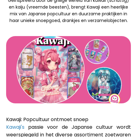
Geïnspireerd door de grillige wereld van kawaii (schattig)
Merkselectie
en kaiju (vreemde beesten), brengt Kawaji een heerlijke
mix van Japanse popcultuur en duurzame praktijken in
haar unieke snoepgoed, drankjes en verzamelobjecten.
Rekenmachines
Rondegeschiedenis
Blog
Neem contact op
Kawaji: Popcultuur ontmoet snoep
Kawaji's
passie voor de Japanse cultuur wordt
weerspiegeld in het diverse assortiment zoetwaren