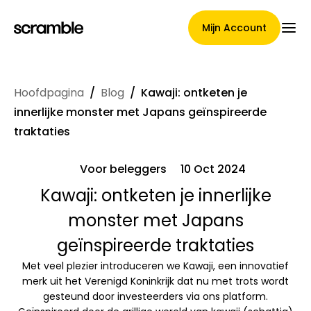
Mijn Account
Hoofdpagina
/
Blog
/
Kawaji: ontketen je
Hoofdpagina
innerlijke monster met Japans geïnspireerde
traktaties
Voor beleggers
10 Oct 2024
Voorwaarden voor
Kawaji: ontketen je innerlijke
claimtoewijzing
monster met Japans
geïnspireerde traktaties
Merken Galerij
Met veel plezier introduceren we Kawaji, een innovatief
merk uit het Verenigd Koninkrijk dat nu met trots wordt
gesteund door investeerders via ons platform.