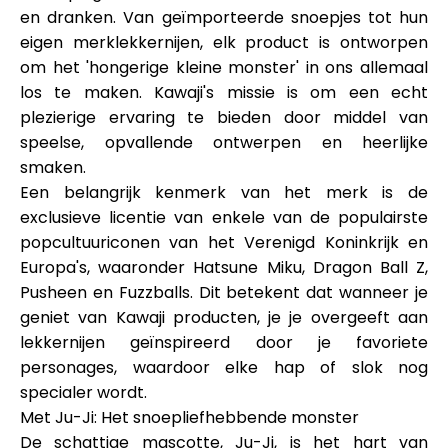
Hulp
en dranken. Van geïmporteerde snoepjes tot hun
eigen merklekkernijen, elk product is ontworpen
om het 'hongerige kleine monster' in ons allemaal
los te maken. Kawaji's missie is om een echt
plezierige ervaring te bieden door middel van
Mijn Account
speelse, opvallende ontwerpen en heerlijke
smaken.
Financiering krijgen
Een belangrijk kenmerk van het merk is de
exclusieve licentie van enkele van de populairste
popcultuuriconen van het Verenigd Koninkrijk en
Europa's, waaronder Hatsune Miku, Dragon Ball Z,
Pusheen en Fuzzballs. Dit betekent dat wanneer je
geniet van Kawaji producten, je je overgeeft aan
ask@scrambleup.com
lekkernijen geïnspireerd door je favoriete
+372 712 2955
personages, waardoor elke hap of slok nog
specialer wordt.
Met Ju-Ji: Het snoepliefhebbende monster
De schattige mascotte, Ju-Ji, is het hart van