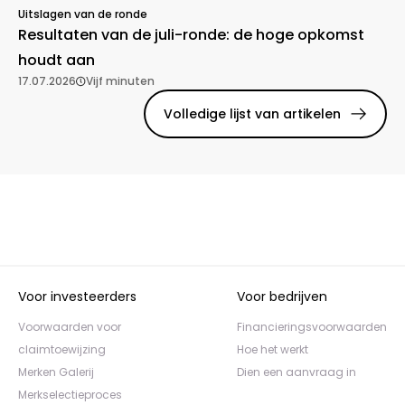
Uitslagen van de ronde
Resultaten van de juli-ronde: de hoge opkomst
houdt aan
17.07.2026
Vijf minuten
Volledige lijst van artikelen
Voor investeerders
Voor bedrijven
Voorwaarden voor
Financieringsvoorwaarden
claimtoewijzing
Hoe het werkt
Merken Galerij
Dien een aanvraag in
Merkselectieproces