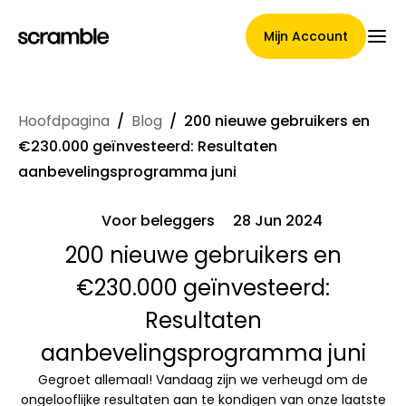
Mijn Account
Hoofdpagina
/
Blog
/
200 nieuwe gebruikers en
Hoofdpagina
€230.000 geïnvesteerd: Resultaten
aanbevelingsprogramma juni
Voor beleggers
28 Jun 2024
Voorwaarden voor
200 nieuwe gebruikers en
claimtoewijzing
€230.000 geïnvesteerd:
Resultaten
Merken Galerij
aanbevelingsprogramma juni
Gegroet allemaal! Vandaag zijn we verheugd om de
ongelooflijke resultaten aan te kondigen van onze laatste