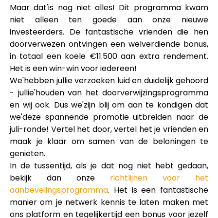
Hulp
Maar dat'is nog niet alles! Dit programma kwam
niet alleen ten goede aan onze nieuwe
investeerders. De fantastische vrienden die hen
doorverwezen ontvingen een welverdiende bonus,
in totaal een koele
€11.500 aan extra rendement
.
Mijn Account
Het is een win-win voor iedereen!
We'hebben jullie verzoeken luid en duidelijk gehoord
Financiering krijgen
- jullie'houden van het doorverwijzingsprogramma
en wij ook. Dus we'zijn blij om aan te kondigen dat
we'deze spannende promotie uitbreiden naar de
juli-ronde! Vertel het door, vertel het je vrienden en
maak je klaar om samen van de beloningen te
genieten.
ask@scrambleup.com
In de tussentijd, als je dat nog niet hebt gedaan,
+372 712 2955
bekijk dan onze
richtlijnen voor het
aanbevelingsprogramma
. Het is een fantastische
manier om je netwerk kennis te laten maken met
ons platform en tegelijkertijd een bonus voor jezelf