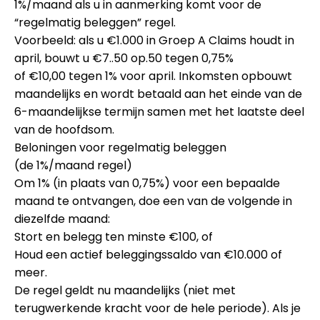
1%/maand
als u in aanmerking komt voor de
“regelmatig beleggen” regel.
Voorbeeld: als u
€1.000
in Groep A
Claims
houdt in
april, bouwt u
€7..50
op.50 tegen 0,75%
of
€10,00
tegen 1%
voor april
. Inkomsten
opbouwt
maandelijks
en wordt
betaald aan het einde van de
6-maandelijkse termijn
samen met het laatste deel
van de hoofdsom.
Beloningen voor regelmatig beleggen
(de
1%/maand
regel)
Om
1%
(in plaats van 0,75%)
voor een bepaalde
maand
te ontvangen, doe
een van de volgende
in
diezelfde maand
:
Stort en belegg ten minste €100
, of
Houd een
actief beleggingssaldo van €10.000
of
meer.
De regel geldt nu
maandelijks
(niet met
terugwerkende kracht voor de hele periode). Als je