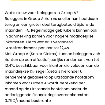
Hulp
Wat’s nieuw voor beleggers in Groep A?
Beleggers in Groep A zien nu
sneller hun hoofdsom
terug
en een
groter deel terugbetaald tijdens de
maanden 1–5
. Regelmatige gebruikers kunnen ook
Mijn Account
in aanmerking komen voor
hogere maandelijkse
inkomsten
. Hier’s wat er is veranderd.
Financiering krijgen
Streefrendement per jaar tot
12,4%
Met Groep A (Senior Claims) kunnen beleggers zich
richten op een effectief jaarlijks rendement van
tot
12,4%
, beschikbaar voor klanten die voldoen aan de
maandelijkse 1%-regel (details hieronder).
Rendement gebaseerd op
uitstaande hoofdsom
ask@scrambleup.com
+372 712 2955
Inkomen voor Groep A wordt berekend
per
maand
op de
uitstaande hoofdsom
onder de
onderliggende
Financieringsovereenkomsten
:
0,75%/maand
basisrente.