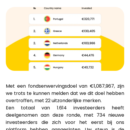
Merkselectie
Rekenmachines
Rondegeschiedenis
Blog
Met een fondsenwervingsdoel van
€1,087,967
, zijn
we trots te kunnen melden dat we dit doel hebben
overtroffen, met
22 uitzonderlijke merken
.
Een totaal van
1.614 investeerders
heeft
Neem contact op
deelgenomen aan deze ronde, met
734 nieuwe
investeerders
die zich voor het eerst bij ons
platform hebben aangesloten. Uw steun is de