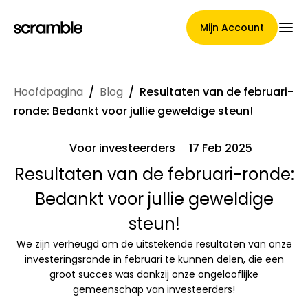
Mijn Account
Hoofdpagina
/
Blog
/
Resultaten van de februari-
Hoofdpagina
ronde: Bedankt voor jullie geweldige steun!
Voor investeerders
17 Feb 2025
Voorwaarden voor
Resultaten van de februari-ronde:
Bedankt voor jullie geweldige
claimtoewijzing
steun!
We zijn verheugd om de uitstekende resultaten van onze
Merken Galerij
investeringsronde in februari te kunnen delen, die een
groot succes was dankzij onze ongelooflijke
gemeenschap van investeerders!