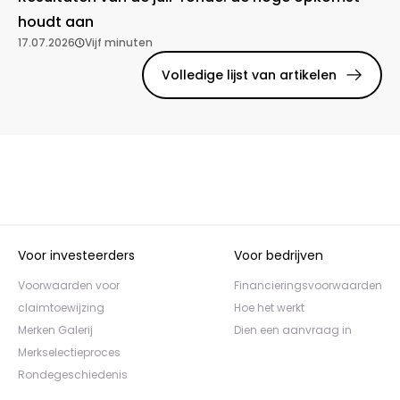
houdt aan
17.07.2026
Vijf minuten
Volledige lijst van artikelen
Voor investeerders
Voor bedrijven
Voorwaarden voor
Financieringsvoorwaarden
claimtoewijzing
Hoe het werkt
Merken Galerij
Dien een aanvraag in
Merkselectieproces
Rondegeschiedenis