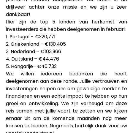
Hulp
drijfveer achter onze missie en we zijn u zeer
dankbaar!
Hier zijn de
top 5 landen
van herkomst van
investeerders die hebben deelgenomen in februari:
1.
Portugal
– €320,771
Mijn Account
2.
Griekenland
– €130.405
3.
Nederland
– €103.966
Financiering krijgen
4.
Duitsland
– €44.476
5.
Hongarije
– €40.732
We willen iedereen bedanken die heeft
deelgenomen aan deze ronde. Jullie vertrouwen en
investeringen helpen ons om geweldige merken te
financieren en een echte impact te hebben op hun
ask@scrambleup.com
groei en ontwikkeling. We zijn verheugd om deze
+372 712 2955
reis samen met jullie voort te zetten en we kijken
ernaar uit om de komende maanden nog meer
kansen te bieden. Nogmaals hartelijk dank voor uw