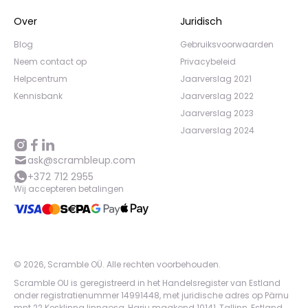
Over
Juridisch
Blog
Gebruiksvoorwaarden
Neem contact op
Privacybeleid
Helpcentrum
Jaarverslag 2021
Kennisbank
Jaarverslag 2022
Jaarverslag 2023
Jaarverslag 2024
ask@scrambleup.com
+372 712 2955
Wij accepteren betalingen
©
2026
,
Scramble OÜ. Alle rechten voorbehouden
.
Scramble OU is geregistreerd in het Handelsregister van Estland
onder registratienummer 14991448, met juridische adres op Pärnu
mnt 22 Kesklinna linnaosa, Harju maakond 10141, Tallinn, Estland.