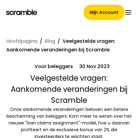
Mijn Account
Hoofdpagina
/
Blog
/
Veelgestelde vragen:
Hoofdpagina
Aankomende veranderingen bij Scramble
Voor beleggers
30 Nov 2023
Voorwaarden voor
Veelgestelde vragen:
Aankomende veranderingen bij
claimtoewijzing
Scramble
Onze aankomende veranderingen beloven een betere
Merken Galerij
bescherming van beleggers. Kom meer te weten over het
nieuwe "loan claims assignment"-model, hoe u daarvan
profiteert en de exclusieve bonus van 2% die
investeerders te wachten staat.