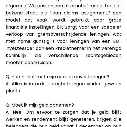
Hulp
afgerond. We passen een alternatief model toe dat
bekend staat als “loan claims assignment,” een
model dat vaak wordt gebruikt door grote
financiële instellingen. Dit zorgt voor een soepeler
verloop van grensoverschrijdende leningen, wat
Mijn Account
met name gunstig is voor leningen van een EU-
investeerder aan een kredietnemer in het Verenigd
Financiering krijgen
Koninkrijk, die verschillende rechtsgebieden
moeten doorkruisen.
Q: Hoe zit het met mijn eerdere investeringen?
A: Alles is in orde; terugbetalingen vinden gewoon
plaats.
ask@scrambleup.com
+372 712 2955
Q: Moet ik mijn geld opnemen?
A: Nee. Om ervoor te zorgen dat je geld blijft
werken en rendement blijft genereren, krijgen alle
beleggers die hun geld vanaf 1 december op hun