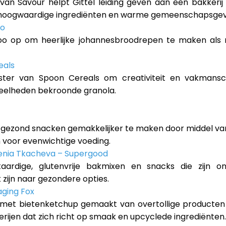
 van Savour helpt Gittel leiding geven aan een bakkerij
 hoogwaardige ingrediënten en warme gemeenschapsgev
oo
oo op om heerlijke johannesbroodrepen te maken als nat
eals
ter van Spoon Cereals om creativiteit en vakmansc
eelheden bekroonde granola.
m gezond snacken gemakkelijker te maken door middel va
n voor evenwichtige voeding.
enia Tkacheva – Supergood
aardige, glutenvrije bakmixen en snacks die zijn 
zijn naar gezondere opties.
aging Fox
met bietenketchup gemaakt van overtollige producten e
ijen dat zich richt op smaak en upcyclede ingrediënten.