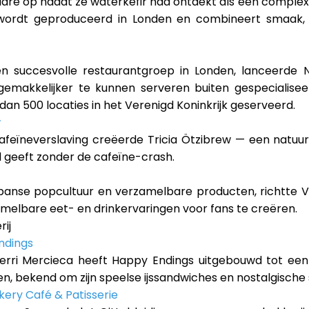
adre op nadat ze waterkefir had ontdekt als een complexe
ordt geproduceerd in Londen en combineert smaak, pr
n succesvolle restaurantgroep in Londen, lanceerde N
emakkelijker te kunnen serveren buiten gespecialisee
an 500 locaties in het Verenigd Koninkrijk geserveerd.
w
feïneverslaving creëerde Tricia Ötzibrew — een natuurlij
d geeft zonder de cafeïne-crash.
panse popcultuur en verzamelbare producten, richtte
amelbare eet- en drinkervaringen voor fans te creëren.
rij
ndings
erri Mercieca heeft Happy Endings uitgebouwd tot ee
, bekend om zijn speelse ijssandwiches en nostalgische
akery Café & Patisserie