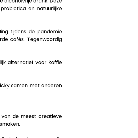
 alcoholvrije drank. Deze
obiotica en natuurlijke
ing tijdens de pandemie
rde cafés. Tegenwoordig
k alternatief voor koffie
 Vicky samen met anderen
n van de meest creatieve
 smaken.