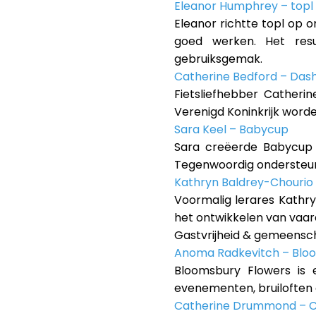
Eleanor Humphrey – topl
Eleanor richtte topl op 
goed werken. Het resu
gebruiksgemak.
Catherine Bedford – Das
Fietsliefhebber Catheri
Verenigd Koninkrijk word
Sara Keel – Babycup
Sara creëerde Babycup 
Tegenwoordig ondersteun
Kathryn Baldrey-Chourio
Voormalig lerares Kathr
het ontwikkelen van vaard
Gastvrijheid & gemeens
Anoma Radkevitch – Blo
Bloomsbury Flowers is 
evenementen, bruiloften e
Catherine Drummond – 