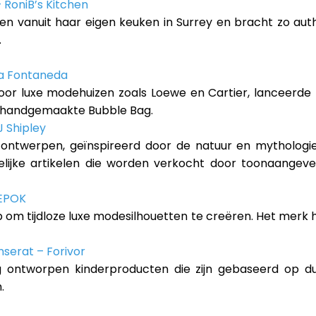
RoniB’s Kitchen
hen vanuit haar eigen keuken in Surrey en bracht zo aut
.
sa Fontaneda
or luxe modehuizen zoals Loewe en Cartier, lanceerde P
e handgemaakte Bubble Bag.
 Shipley
twerpen, geïnspireerd door de natuur en mythologie, z
elijke artikelen die worden verkocht door toonaangeve
 EPOK
 om tijdloze luxe modesilhouetten te creëren. Het merk h
serat – Forivor
ig ontworpen kinderproducten die zijn gebaseerd op d
.