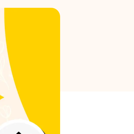
Merkselectie
Rekenmachines
Rondegeschiedenis
Blog
Neem contact op