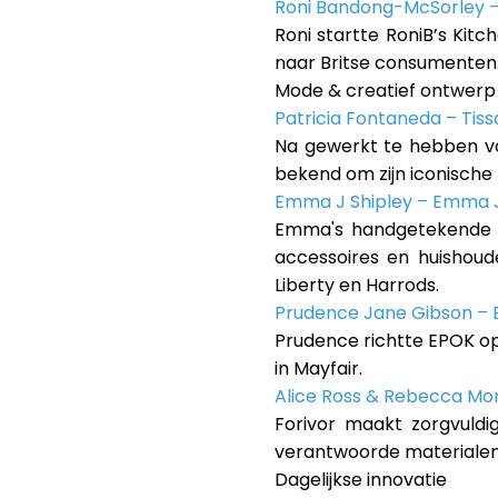
Roni Bandong-McSorley – 
Roni startte RoniB’s Kitc
naar Britse consumenten
Mode & creatief ontwerp
Patricia Fontaneda – Tis
Na gewerkt te hebben vo
bekend om zijn iconisch
Emma J Shipley – Emma J
Emma's handgetekende on
accessoires en huishoud
Liberty en Harrods.
Prudence Jane Gibson –
Prudence richtte EPOK op
in Mayfair.
Alice Ross & Rebecca Mon
Forivor maakt zorgvuld
verantwoorde materialen
Dagelijkse innovatie