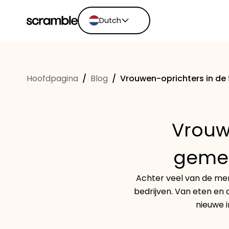
Dutch
English
Ελληνικά
Hoofdpagina
/
Blog
/
Vrouwen-oprichters in de
Español
Português
Dutch
Vrouw
Deutsch
Eesti keel
gemee
Achter veel van de mer
bedrijven. Van eten en
nieuwe i