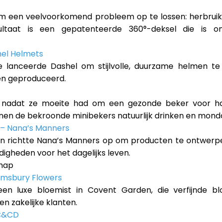
om een veelvoorkomend probleem op te lossen: herbruikb
ltaat is een gepatenteerde 360°-deksel die is on
hel Helmets
ne lanceerde Dashel om stijlvolle, duurzame helmen te
en geproduceerd.
nadat ze moeite had om een gezonde beker voor haa
en de bekroonde minibekers natuurlijk drinken en mondo
 – Nana’s Manners
yn richtte Nana’s Manners op om producten te ontwerpen
igheden voor het dagelijks leven.
chap
omsbury Flowers
een luxe bloemist in Covent Garden, die verfijnde 
n zakelijke klanten.
C&CD