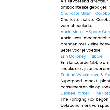
Als uitvoerend directeur
ambachtelijke gebakjes,
Charlotte Miller – Carob
Charlotte richtte Carob
voor chocolade.
Annie Morris – Spoon Cer
Annie was medeoprichts
brengen met kleine hoev
Beter voor je voedsel
Erin Moroney – Nibble
Erin lanceerde Nibble o
snacks die zijn ontworpe
Tetiana Vynokurova & Ks
Supergood maakt plant
consumenten die op zoek 
Desiree Parker – The For
The Foraging Fox begon 
bekroond merk van specer