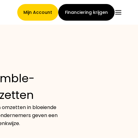
Mijn Account
Financiering krijgen
Hoofdpagina
amble-
Voorwaarden voor
zetten
claimtoewijzing
n omzetten in bloeiende
e ondernemers geven een
Merken Galerij
enkwijze.