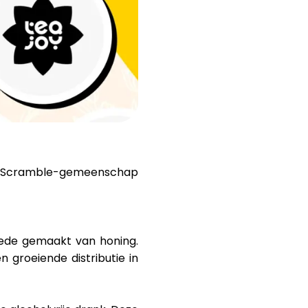
Hulp
ask@scrambleup.com
+372 712 2955
 de Scramble-gemeenschap
mede gemaakt van honing.
 groeiende distributie in