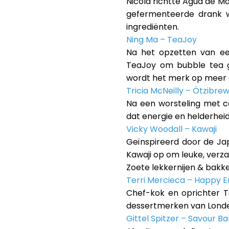
Nicola richtte Agua de M
gefermenteerde drank w
ingrediënten.
Ning Ma – TeaJoy
Na het opzetten van ee
TeaJoy om bubble tea g
wordt het merk op meer d
Tricia McNeilly – Ötzibre
Na een worsteling met ca
dat energie en helderhei
Vicky Woodall – Kawaji
Geïnspireerd door de Ja
Kawaji op om leuke, verz
Zoete lekkernijen & bakke
Terri Mercieca – Happy E
Chef-kok en oprichter T
dessertmerken van Londen
Gittel Spitzer – Savour B