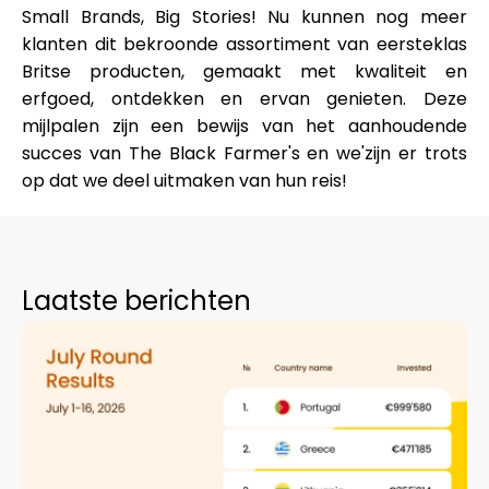
Hulp
Small Brands, Big Stories!
Nu kunnen nog meer
klanten dit bekroonde assortiment van eersteklas
Britse producten, gemaakt met kwaliteit en
erfgoed, ontdekken en ervan genieten. Deze
mijlpalen zijn een bewijs van het aanhoudende
Mijn Account
succes van The Black Farmer's en we'zijn er trots
op dat we deel uitmaken van hun reis!
Financiering krijgen
Laatste berichten
ask@scrambleup.com
+372 712 2955