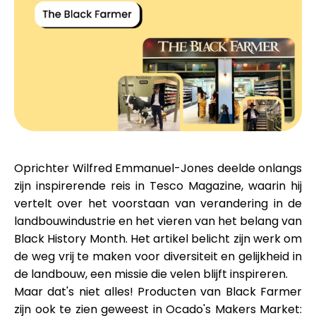
Merkselectie
Rekenmachines
Rondegeschiedenis
Oprichter
Wilfred Emmanuel-Jones
deelde onlangs
zijn inspirerende reis in
Tesco Magazine
, waarin hij
Blog
vertelt over het voorstaan van verandering in de
landbouwindustrie en het vieren van het belang van
Black History Month
. Het artikel belicht zijn werk om
de weg vrij te maken voor diversiteit en gelijkheid in
Neem contact op
de landbouw, een missie die velen blijft inspireren.
Maar dat's niet alles! Producten van Black Farmer
zijn ook te zien geweest in
Ocado's Makers Market: