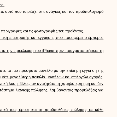
ne.
ε αυτό που ταιριάζει στις ανάγκες και τον προϋπολογισμό
 περιγραφές και τις φωτογραφίες του προϊόντος.
λιτική επιστροφής και εγγύησης που προσφέρει ο έμπορος
στε την προέλευση του iPhone πριν πραγματοποιήσετε τη
τάτε το πιο πρόσφατο μοντέλο με την επίσημη εγγύηση της
οτιμάτε μεγαλύτερη ποικιλία μοντέλων και επιλογών αγοράς,
κή λύση. Τέλος, αν αναζητάτε τη χαμηλότερη τιμή και δεν
κατάστημα λιανικής πώλησης, λαμβάνοντας προφυλάξεις για
εκτικά τους όρους και τις προϋποθέσεις πώλησης σε κάθε