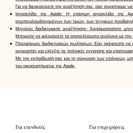
Για να διευκολύνετε την αναζήτησή σας, σας συνιστούμε ν
Ιστοσελίδα της Apple: Η επίσημη ιστοσελίδα της Ap
συμπεριλαμβανομένων των τιμών, των τεχνικών προδιαγρ
Μηχανές διαδικτυακής αναζήτησης: Χρησιμοποιήστε μηχ
Μπορείτε να φιλτράρετε τα αποτελέσματα ανάλογα με την τι
Πλατφόρμες διαδικτυακών πωλήσεων: Εάν σκέφτεστε να αγ
αγοραστές και ελέγξτε τις πολιτικές εγγύησης και επιστροφ
Με την εκπαίδευσή σας και τη σύγκριση των επιλογών, μπο
του οικοσυστήματος της Apple.
Για επενδυτές
Για επιχειρήσεις