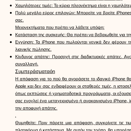
Χαμηλότερες τιμές: Το κύριο πλεονέκτημα είναι η χαμηλότερ
Πολύ μεγάλο εύρος επιλογών: Μπορείτε να βρείτε iPhones
σας.
Μειονεκτήματα που πρέπει να λάβετε υπόψη:
Κατάσταση της συσκευής: Θα πρέπει να βεβαιωθείτε για την
Εγγύηση: Τα iPhone που πωλούνται γενικά δεν φέρουν τη
λιανικής πώλησης.
Κίνδυνος απάτης: Προσοχή στις διαδικτυακές απάτες. Α
συναλλαγή.
Συμπεράσματαón
Η απόφαση για το πού θα αγοράσετε το ιδανικό iPhone θα
Apple και δεν σας ενδιαφέρουν οι σταθερές τιμές, η ιστοσ
όπως εκπτώσεις ή χρηματοδοτικά προγράμματα, οι εξουσιο
σας ενοχλεί ένα μεταχειρισμένο ή ανακαινισμένο iPhone,
την αποφυγή απάτης.
.
Θυμηθείτε: Πριν πάρετε μια απόφαση, συγκρίνετε τις τι
πλατφόρμα ή κατάστημα. Με αυτόν τον τρόπο, θα μπορέσετε