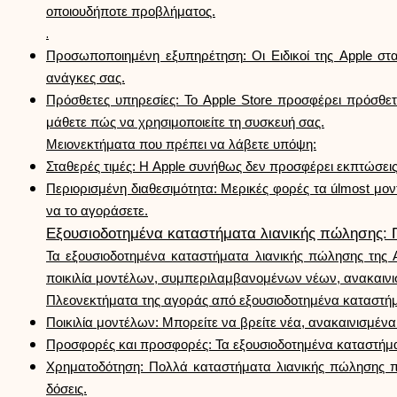
οποιουδήποτε προβλήματος.
.
Προσωποποιημένη εξυπηρέτηση: Οι Ειδικοί της Apple στα
ανάγκες σας.
Πρόσθετες υπηρεσίες: Το Apple Store προσφέρει πρόσθε
μάθετε πώς να χρησιμοποιείτε τη συσκευή σας.
Μειονεκτήματα που πρέπει να λάβετε υπόψη:
Σταθερές τιμές: Η Apple συνήθως δεν προσφέρει εκπτώσεις σ
Περιορισμένη διαθεσιμότητα: Μερικές φορές τα úlmost μον
να το αγοράσετε.
Εξουσιοδοτημένα καταστήματα λιανικής πώλησης: Π
Τα εξουσιοδοτημένα καταστήματα λιανικής πώλησης της A
ποικιλία μοντέλων, συμπεριλαμβανομένων νέων, ανακαινι
Πλεονεκτήματα της αγοράς από εξουσιοδοτημένα καταστήμ
Ποικιλία μοντέλων: Μπορείτε να βρείτε νέα, ανακαινισμένα
Προσφορές και προσφορές: Τα εξουσιοδοτημένα καταστήμα
Χρηματοδότηση: Πολλά καταστήματα λιανικής πώλησης πρ
δόσεις.