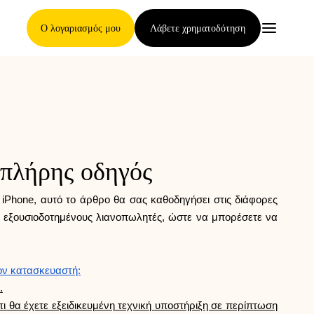
Ο λογαριασμός μου
Λάβετε χρηματοδότηση
Κύρια Σελίδα
 πλήρης οδηγός
Όροι ανάθεσης απαιτήσεων
υ iPhone, αυτό το άρθρο θα σας καθοδηγήσει στις διάφορες
υς εξουσιοδοτημένους λιανοπωλητές, ώστε να μπορέσετε να
Γκαλερί μαρκών
τον κατασκευαστή:
.
ι θα έχετε εξειδικευμένη τεχνική υποστήριξη σε περίπτωση