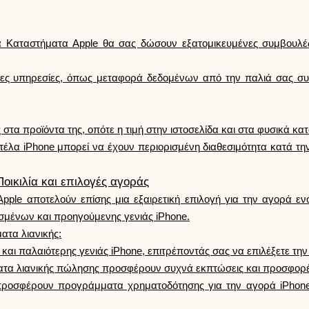
 Καταστήματα Apple θα σας δώσουν εξατομικευμένες συμβουλές 
τες υπηρεσίες, όπως μεταφορά δεδομένων από την παλιά σας συ
τα προϊόντα της, οπότε η τιμή στην ιστοσελίδα και στα φυσικά κατ
τέλα iPhone μπορεί να έχουν περιορισμένη διαθεσιμότητα κατά την
οικιλία και επιλογές αγοράς
pple αποτελούν επίσης μια εξαιρετική επιλογή για την αγορά ε
σμένων και προηγούμενης γενιάς iPhone.
ατα λιανικής:
 και παλαιότερης γενιάς iPhone, επιτρέποντάς σας να επιλέξετε τη
τα λιανικής πώλησης προσφέρουν συχνά εκπτώσεις και προσφορές 
οσφέρουν προγράμματα χρηματοδότησης για την αγορά iPhone, 