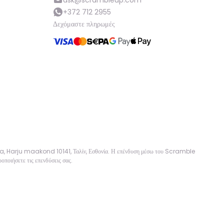
ask@scrambleup.com
+372 712 2955
Δεχόμαστε πληρωμές
sa, Harju maakond 10141, Ταλίν, Εσθονία. Η επένδυση μέσω του Scramble
οποιήσετε τις επενδύσεις σας.