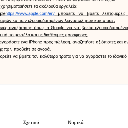
α χρησιμοποιήσετε τα ακόλουθα εργαλεία:
ple
https://www.apple.com/en/
μπορείτε να βρείτε λεπτομερείς 
αφών και των εξουσιοδοτημένων λιανοπωλητών κοντά σας.
ανές αναζήτησης όπως η Google για να βρείτε εξουσιοδοτημέν
μή, το μοντέλο και τις διαθέσιμες προσφορές.
οράσετε ένα iPhone προς πώληση, αναζητήστε αξιόπιστες και α
ής πριν προβείτε σε αγορά.
ρείτε να βρείτε τον καλύτερο τρόπο για να αγοράσετε το ιδανικό 
Σχετικά
Νομικά