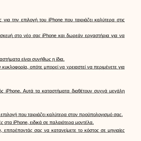
Επιλογή μάρκας
για την επιλογή του iPhone που ταιριάζει καλύτερα στις
Υπολογιστές
σκευή στο νέο σας iPhone και δωρεάν εργαστήρια για να
Ιστορικό γύρων
αστήματα είναι συνήθως η ίδια.
 κυκλοφορία, οπότε μπορεί να χρειαστεί να περιμένετε για
Ιστολόγιο
νός iPhone. Αυτά τα καταστήματα διαθέτουν συχνά μεγάλη
Επικοινωνήστε μαζί μας
ν επιλογή που ταιριάζει καλύτερα στον προϋπολογισμό σας.
στα iPhone, ειδικά σε παλαιότερα μοντέλα.
επιτρέποντάς σας να κατανείμετε το κόστος σε μηνιαίες