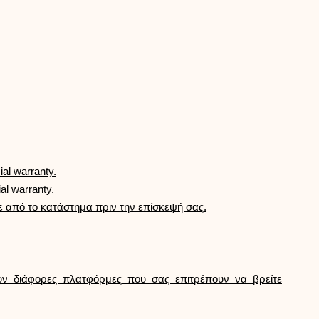
Βοήθεια
ask@scrambleup.com
+372 712 2955
ial warranty.
ial warranty.
ε από το κατάστημα πριν την επίσκεψή σας.
υν διάφορες πλατφόρμες που σας επιτρέπουν να βρείτε