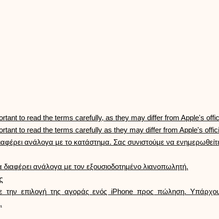
ortant to read the terms carefully, as they may differ from Apple's offic
ortant to read the terms carefully as they may differ from Apple's offic
ιαφέρει ανάλογα με το κατάστημα. Σας συνιστούμε να ενημερωθείτ
 διαφέρει ανάλογα με τον εξουσιοδοτημένο λιανοπωλητή.
ς
ετε την επιλογή της αγοράς ενός iPhone προς πώληση. Υπάρχο
.