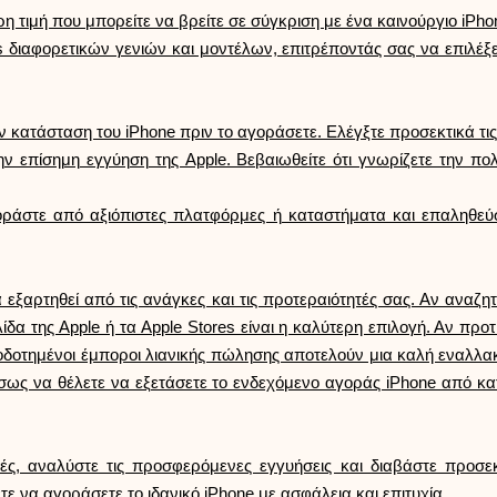
η τιμή που μπορείτε να βρείτε σε σύγκριση με ένα καινούργιο iPho
 διαφορετικών γενιών και μοντέλων, επιτρέποντάς σας να επιλέξετ
 κατάσταση του iPhone πριν το αγοράσετε. Ελέγξτε προσεκτικά τις
ν επίσημη εγγύηση της Apple. Βεβαιωθείτε ότι γνωρίζετε την πο
γοράστε από αξιόπιστες πλατφόρμες ή καταστήματα και επαληθεύ
 εξαρτηθεί από τις ανάγκες και τις προτεραιότητές σας. Αν αναζη
ελίδα της Apple ή τα Apple Stores είναι η καλύτερη επιλογή. Αν πρ
δοτημένοι έμποροι λιανικής πώλησης αποτελούν μια καλή εναλλακτι
 ίσως να θέλετε να εξετάσετε το ενδεχόμενο αγοράς iPhone από 
μές, αναλύστε τις προσφερόμενες εγγυήσεις και διαβάστε προσ
 να αγοράσετε το ιδανικό iPhone με ασφάλεια και επιτυχία.