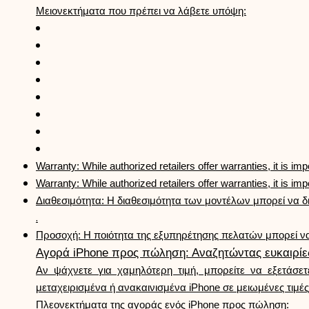
Μειονεκτήματα που πρέπει να λάβετε υπόψη:
Warranty: While authorized retailers offer warranties, it is imp
Warranty: While authorized retailers offer warranties, it is imp
Διαθεσιμότητα: Η διαθεσιμότητα των μοντέλων μπορεί να δ
.
Προσοχή: Η ποιότητα της εξυπηρέτησης πελατών μπορεί να
Αγορά iPhone προς πώληση: Αναζητώντας ευκαιρίε
Αν ψάχνετε για χαμηλότερη τιμή, μπορείτε να εξετάσ
μεταχειρισμένα ή ανακαινισμένα iPhone σε μειωμένες τιμές
Πλεονεκτήματα της αγοράς ενός iPhone προς πώληση: