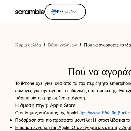
Ελληνικά
English
Ελληνικά
Κύρια σελίδα
/
Βάση γνώσεων
/
Πού να αγοράσετε το ιδ
Español
Português
Dutch
Πού να αγοράσ
Deutsch
Eesti keel
Το iPhone έχει γίνει ένα από τα πιο περιζήτητα smartpho
επιλογές για την αγορά της ιδανικής σας συσκευής. Θα ε
πάρετε μια τεκμηριωμένη απόφαση.
Η άμεση πηγή: Apple Store
Ο επίσημος ιστότοπος της Apple
https://www. Εδώ θα βρείτ
Πρόσβαση στα πιο πρόσφατα μοντέλα: Η ιστοσελίδα και τα 
Επίσημη εγγύηση της Apple: Όταν αγοράζετε από την Apple