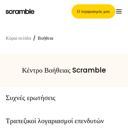
Ο λογαριασμός μου
Κύρια σελίδα
/
Βοήθεια
Κύρια Σελίδα
Κέντρο Βοήθειας Scramble
Όροι ανάθεσης απαιτήσεων
Γκαλερί μαρκών
Συχνές ερωτήσεις
Τραπεζικοί λογαριασμοί επενδυτών
Επιλογή μάρκας