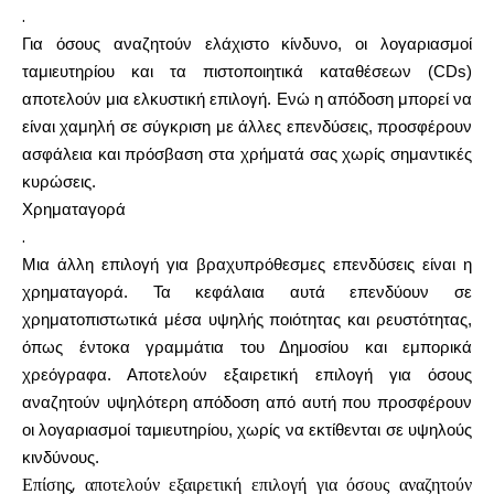
.
Για όσους αναζητούν ελάχιστο κίνδυνο, οι λογαριασμοί
ταμιευτηρίου και τα πιστοποιητικά καταθέσεων (CDs)
αποτελούν μια ελκυστική επιλογή. Ενώ η απόδοση μπορεί να
Ο λογαριασμός μου
είναι χαμηλή σε σύγκριση με άλλες επενδύσεις, προσφέρουν
ασφάλεια και πρόσβαση στα χρήματά σας χωρίς σημαντικές
Λάβετε χρηματοδότηση
κυρώσεις.
Χρηματαγορά
.
Μια άλλη επιλογή για βραχυπρόθεσμες επενδύσεις είναι η
χρηματαγορά. Τα κεφάλαια αυτά επενδύουν σε
ask@scrambleup.com
χρηματοπιστωτικά μέσα υψηλής ποιότητας και ρευστότητας,
+372 712 2955
όπως έντοκα γραμμάτια του Δημοσίου και εμπορικά
χρεόγραφα. Αποτελούν εξαιρετική επιλογή για όσους
αναζητούν υψηλότερη απόδοση από αυτή που προσφέρουν
οι λογαριασμοί ταμιευτηρίου, χωρίς να εκτίθενται σε υψηλούς
κινδύνους.
Επίσης, αποτελούν εξαιρετική επιλογή για όσους αναζητούν