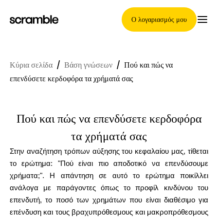
Ο λογαριασμός μου
Κύρια σελίδα
/
Βάση γνώσεων
/
Πού και πώς να
Κύρια Σελίδα
επενδύσετε κερδοφόρα τα χρήματά σας
Πού και πώς να επενδύσετε κερδοφόρα
Όροι ανάθεσης απαιτήσεων
τα χρήματά σας
Στην αναζήτηση τρόπων αύξησης του κεφαλαίου μας, τίθεται
Γκαλερί μαρκών
το ερώτημα: "Πού είναι πιο αποδοτικό να επενδύσουμε
χρήματα;". Η απάντηση σε αυτό το ερώτημα ποικίλλει
ανάλογα με παράγοντες όπως το προφίλ κινδύνου του
επενδυτή, το ποσό των χρημάτων που είναι διαθέσιμο για
Επιλογή μάρκας
επένδυση και τους βραχυπρόθεσμους και μακροπρόθεσμους