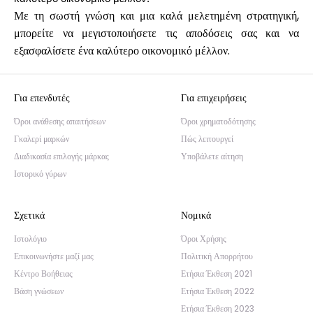
Με τη σωστή γνώση και μια καλά μελετημένη στρατηγική,
μπορείτε να μεγιστοποιήσετε τις αποδόσεις σας και να
εξασφαλίσετε ένα καλύτερο οικονομικό μέλλον.
Για επενδυτές
Για επιχειρήσεις
Όροι ανάθεσης απαιτήσεων
Όροι χρηματοδότησης
Γκαλερί μαρκών
Πώς λειτουργεί
Διαδικασία επιλογής μάρκας
Υποβάλετε αίτηση
Ιστορικό γύρων
Σχετικά
Νομικά
Ιστολόγιο
Όροι Χρήσης
Επικοινωνήστε μαζί μας
Πολιτική Απορρήτου
Κέντρο Βοήθειας
Ετήσια Έκθεση 2021
Βάση γνώσεων
Ετήσια Έκθεση 2022
Ετήσια Έκθεση 2023