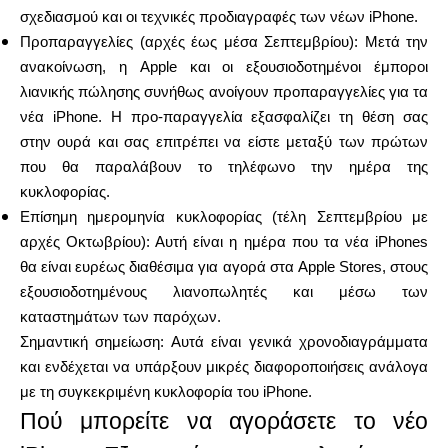
σχεδιασμού και οι τεχνικές προδιαγραφές των νέων iPhone.
Προπαραγγελίες (αρχές έως μέσα Σεπτεμβρίου): Μετά την
ανακοίνωση, η Apple και οι εξουσιοδοτημένοι έμποροι
Ο λογαριασμός μου
λιανικής πώλησης συνήθως ανοίγουν προπαραγγελίες για τα
νέα iPhone. Η προ-παραγγελία εξασφαλίζει τη θέση σας
στην ουρά και σας επιτρέπει να είστε μεταξύ των πρώτων
Λάβετε χρηματοδότηση
που θα παραλάβουν το τηλέφωνο την ημέρα της
κυκλοφορίας.
Επίσημη ημερομηνία κυκλοφορίας (τέλη Σεπτεμβρίου με
αρχές Οκτωβρίου): Αυτή είναι η ημέρα που τα νέα iPhones
θα είναι ευρέως διαθέσιμα για αγορά στα Apple Stores, στους
ask@scrambleup.com
εξουσιοδοτημένους λιανοπωλητές και μέσω των
+372 712 2955
καταστημάτων των παρόχων.
Σημαντική σημείωση: Αυτά είναι γενικά χρονοδιαγράμματα
και ενδέχεται να υπάρξουν μικρές διαφοροποιήσεις ανάλογα
με τη συγκεκριμένη κυκλοφορία του iPhone.
Πού μπορείτε να αγοράσετε το νέο