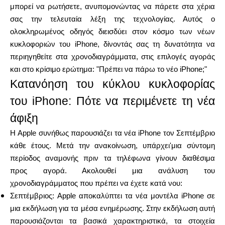
μπορεί να ρωτήσετε, ανυπομονώντας να πάρετε στα χέρια
σας την τελευταία λέξη της τεχνολογίας. Αυτός ο
Υπολογιστές
ολοκληρωμένος οδηγός διεισδύει στον κόσμο των νέων
κυκλοφοριών του iPhone, δίνοντάς σας τη δυνατότητα να
περιηγηθείτε στα χρονοδιαγράμματα, στις επιλογές αγοράς
και στο κρίσιμο ερώτημα: "Πρέπει να πάρω το νέο iPhone;"
Ιστορικό γύρων
Κατανόηση του κύκλου κυκλοφορίας
του iPhone: Πότε να περιμένετε τη νέα
άφιξη
Ιστολόγιο
Η Apple συνήθως παρουσιάζει τα νέα iPhone τον Σεπτέμβριο
κάθε έτους. Μετά την ανακοίνωση, υπάρχει'μια σύντομη
περίοδος αναμονής πριν τα τηλέφωνα γίνουν διαθέσιμα
Επικοινωνήστε μαζί μας
προς αγορά. Ακολουθεί μια ανάλυση του
χρονοδιαγράμματος που πρέπει να έχετε κατά νου:
Σεπτέμβριος: Apple αποκαλύπτει τα νέα μοντέλα iPhone σε
μια εκδήλωση για τα μέσα ενημέρωσης. Στην εκδήλωση αυτή
Βοήθεια
παρουσιάζονται τα βασικά χαρακτηριστικά, τα στοιχεία