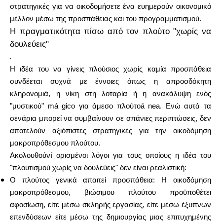
στρατηγικές για να οικοδομήσετε ένα ευημερούν οικονομικό
μέλλον μέσω της προσπάθειας και του προγραμματισμού.
Η πραγματικότητα πίσω από τον πλούτο "χωρίς να
Υπολογιστές
δουλεύεις"
.
Η ιδέα του να γίνεις πλούσιος χωρίς καμία προσπάθεια
Ιστορικό γύρων
συνδέεται συχνά με έννοιες όπως η απροσδόκητη
κληρονομιά, η νίκη στη λοταρία ή η ανακάλυψη ενός
"μυστικού" má gico για άμεσο πλούτοá nea. Ενώ αυτά τα
σενάρια μπορεί να συμβαίνουν σε σπάνιες περιπτώσεις, δεν
Ιστολόγιο
αποτελούν αξιόπιστες στρατηγικές για την οικοδόμηση
μακροπρόθεσμου πλούτου.
Ακολουθούνí ορισμένοι λόγοι για τους οποίους η ιδέα του
Επικοινωνήστε μαζί μας
"πλουτισμού χωρίς να δουλεύεις" δεν είναι ρεαλιστική:
Ο πλούτος γενικά απαιτεί προσπάθεια: Η οικοδόμηση
μακροπρόθεσμου, βιώσιμου πλούτου προϋποθέτει
αφοσίωση, είτε μέσω σκληρής εργασίας, είτε μέσω έξυπνων
Βοήθεια
επενδύσεων είτε μέσω της δημιουργίας μιας επιτυχημένης