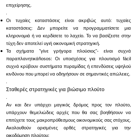
επιχείρησης.
.
Οι τυχαίες καταστάσεις είναι ακριβώς αυτό: τυχαίες
Ο λογαριασμός μου
καταστάσεις: Δεν μπορείτε να προγραμματίσετε μια
κληρονομιά ή να κερδίσετε το λαχείο. Το να βασίζεστε στην
τύχη δεν αποτελεί υγιή οικονομική στρατηγική.
Λάβετε χρηματοδότηση
Τα σχήματα "γίνε γρήγορα πλούσιος"- είναι συχνά
παραπλανητικάñosos: Οι υποσχέσεις για πλουτισμό fácil
συχνά κρύβουν συστήματα πυραμίδας ή επενδύσεις υψηλού
κινδύνου που μπορεί να οδηγήσουν σε σημαντικές απώλειες.
.
ask@scrambleup.com
Σταθερές στρατηγικές για βιώσιμο πλούτο
+372 712 2955
.
Αν και δεν υπάρχει μαγικός δρόμος προς τον πλούτο,
υπάρχουν θεμελιώδεις αρχές που θα σας βοηθήσουν να
επιτύχετε τους μακροπρόθεσμους οικονομικούς σας στόχους.
Ακολουθούν ορισμένες ορθές στρατηγικές για την
οικοδόμηση πλούτου: