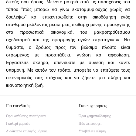
δικούς σου όρους. Μείνετε μακριά από τις υποσχέσεις του
τύπου "πώς μπορώ να γίνω εκατομμυριούχος χωρίς να
δουλέψω" και επικεντρωθείτε στην οικοδόμηση ενός
σταθερού μέλλοντος μέσω μιας πειθαρχημένης προσέγγισης
στα προσωπικά οικονομικά, του μακροπρόθεσμου
σχεδιασμού και της εφαρμογής υγιών στρατηγικών. Να
θυμάστε, ο δρόμος προς τον βιώσιμο πλούτο είναι
στρωμένος με προσπάθεια, γνώση και αφοσίωση.
Εργαστείτε σκληρά, επενδύστε με σύνεση και κάντε
υπομονή. Με αυτόν τον τρόπο, μπορείτε να επιτύχετε τους
οικονομικούς σας στόχους και να ζήσετε μια πλήρη και
ικανοποιητική ζωή.
Για επενδυτές
Για επιχειρήσεις
Όροι ανάθεσης απαιτήσεων
Όροι χρηματοδότησης
Γκαλερί μαρκών
Πώς λειτουργεί
Διαδικασία επιλογής μάρκας
Υποβάλετε αίτηση