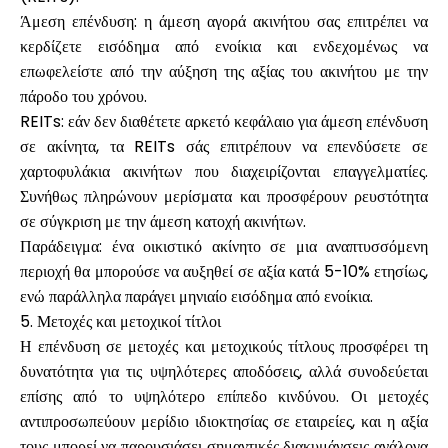
Άμεση επένδυση: η άμεση αγορά ακινήτου σας επιτρέπει να
κερδίζετε εισόδημα από ενοίκια και ενδεχομένως να
επωφελείστε από την αύξηση της αξίας του ακινήτου με την
πάροδο του χρόνου.
REITs: εάν δεν διαθέτετε αρκετό κεφάλαιο για άμεση επένδυση
σε ακίνητα, τα REITs σάς επιτρέπουν να επενδύσετε σε
χαρτοφυλάκια ακινήτων που διαχειρίζονται επαγγελματίες.
Συνήθως πληρώνουν μερίσματα και προσφέρουν ρευστότητα
σε σύγκριση με την άμεση κατοχή ακινήτων.
Παράδειγμα: ένα οικιστικό ακίνητο σε μια αναπτυσσόμενη
περιοχή θα μπορούσε να αυξηθεί σε αξία κατά 5-10% ετησίως,
ενώ παράλληλα παράγει μηνιαίο εισόδημα από ενοίκια.
5. Μετοχές και μετοχικοί τίτλοι
Η επένδυση σε μετοχές και μετοχικούς τίτλους προσφέρει τη
δυνατότητα για τις υψηλότερες αποδόσεις, αλλά συνοδεύεται
επίσης από το υψηλότερο επίπεδο κινδύνου. Οι μετοχές
αντιπροσωπεύουν μερίδιο ιδιοκτησίας σε εταιρείες, και η αξία
τους μπορεί να παρουσιάσει σημαντικές διακυμάνσεις ανάλογα