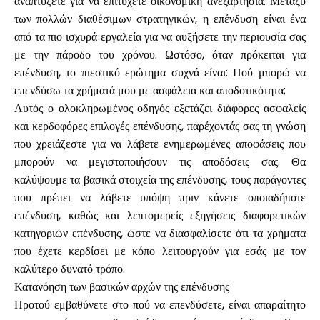
αναπτύξετε για να επιτύχετε οικονομική ανεξαρτησία. Μεταξύ
των πολλών διαθέσιμων στρατηγικών, η επένδυση είναι ένα
από τα πιο ισχυρά εργαλεία για να αυξήσετε την περιουσία σας
Υπολογιστές
με την πάροδο του χρόνου. Ωστόσο, όταν πρόκειται για
επένδυση, το πιεστικό ερώτημα συχνά είναι: Πού μπορώ να
επενδύσω τα χρήματά μου με ασφάλεια και αποδοτικότητα;
Αυτός ο ολοκληρωμένος οδηγός εξετάζει διάφορες ασφαλείς
Ιστορικό γύρων
και κερδοφόρες επιλογές επένδυσης, παρέχοντάς σας τη γνώση
που χρειάζεστε για να λάβετε ενημερωμένες αποφάσεις που
μπορούν να μεγιστοποιήσουν τις αποδόσεις σας. Θα
Ιστολόγιο
καλύψουμε τα βασικά στοιχεία της επένδυσης, τους παράγοντες
που πρέπει να λάβετε υπόψη πριν κάνετε οποιαδήποτε
επένδυση, καθώς και λεπτομερείς εξηγήσεις διαφορετικών
κατηγοριών επένδυσης, ώστε να διασφαλίσετε ότι τα χρήματα
Επικοινωνήστε μαζί μας
που έχετε κερδίσει με κόπο λειτουργούν για εσάς με τον
καλύτερο δυνατό τρόπο.
Κατανόηση των βασικών αρχών της επένδυσης
Βοήθεια
Προτού εμβαθύνετε στο πού να επενδύσετε, είναι απαραίτητο