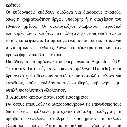
κράτους.
Οι κυβερνήσεις εκδίδουν ομόλογα για διάφορους σκοπούς,
όπως η χρηματοδότηση έργων υποδομής ή η διαχείριση του
εθνικού χρέους. Οι ομολογιούχοι λαμβάνουν περιοδικά
πληρωμές τόκων, και όταν το ομόλογο λήξει, τους επιστρέφεται
το αρχικό κεφάλαιο. Τα ομόλογα είναι ιδιαίτερα ελκυστικά για
συντηρητικούς επενδυτές λόγω της σταθερότητας και των
προβλέψιμων αποδόσεών τους.
Παράδειγμα: τα ομόλογα του αμερικανικού Δημοσίου (U.S.
Treasury bonds), τα γερμανικά ομόλογα (bunds) ή τα
βρετανικά gilts θεωρούνται από τα πιο ασφαλή ομόλογα για
επένδυση, καθώς εκδίδονται από σταθερές κυβερνήσεις με
υψηλή πιστοληπτική αξιολόγηση.
3. Αμοιβαία κεφάλαια σταθερού εισοδήματος
Για όσους επιθυμούν να διαφοροποιήσουν τις επενδύσεις τους
διατηρώντας παράλληλα μια σχετικά ασφαλή προσέγγιση, τα
αμοιβαία κεφάλαια σταθερού εισοδήματος αποτελούν
εξαιρετική επιλογή. Αυτά τα κεφάλαια επενδύουν σε μια