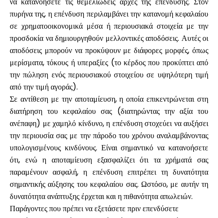
να κατανοήσετε τις θεμελιώδεις αρχές της επένδυσης. Στον
πυρήνα της, η επένδυση περιλαμβάνει την κατανομή κεφαλαίου
σε χρηματοοικονομικά μέσα ή περιουσιακά στοιχεία με την
προσδοκία να δημιουργηθούν μελλοντικές αποδόσεις. Αυτές οι
Ο λογαριασμός μου
αποδόσεις μπορούν να προκύψουν με διάφορες μορφές, όπως
μερίσματα, τόκους ή υπεραξίες (το κέρδος που προκύπτει από
Λάβετε χρηματοδότηση
την πώληση ενός περιουσιακού στοιχείου σε υψηλότερη τιμή
από την τιμή αγοράς).
Σε αντίθεση με την αποταμίευση, η οποία επικεντρώνεται στη
διατήρηση του κεφαλαίου σας (διατηρώντας την αξία του
ανέπαφη) με χαμηλό κίνδυνο, η επένδυση στοχεύει να αυξήσει
την περιουσία σας με την πάροδο του χρόνου αναλαμβάνοντας
ask@scrambleup.com
υπολογισμένους κινδύνους. Είναι σημαντικό να κατανοήσετε
+372 712 2955
ότι, ενώ η αποταμίευση εξασφαλίζει ότι τα χρήματά σας
παραμένουν ασφαλή, η επένδυση επιτρέπει τη δυνατότητα
σημαντικής αύξησης του κεφαλαίου σας. Ωστόσο, με αυτήν τη
δυνατότητα ανάπτυξης έρχεται και η πιθανότητα απωλειών.
Παράγοντες που πρέπει να εξετάσετε πριν επενδύσετε