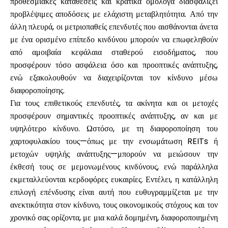
προθεσμιακές καταθέσεις και κρατικά ομόλογα διασφαλίζει
προβλέψιμες αποδόσεις με ελάχιστη μεταβλητότητα. Από την
άλλη πλευρά, οι μετριοπαθείς επενδυτές που αισθάνονται άνετα
με ένα ορισμένο επίπεδο κινδύνου μπορούν να επωφεληθούν
από αμοιβαία κεφάλαια σταθερού εισοδήματος, που
προσφέρουν τόσο ασφάλεια όσο και προοπτικές ανάπτυξης,
ενώ εξακολουθούν να διαχειρίζονται τον κίνδυνο μέσω
διαφοροποίησης.
Για τους επιθετικούς επενδυτές, τα ακίνητα και οι μετοχές
προσφέρουν σημαντικές προοπτικές ανάπτυξης, αν και με
υψηλότερο κίνδυνο. Ωστόσο, με τη διαφοροποίηση του
χαρτοφυλακίου τους—όπως με την ενσωμάτωση REITs ή
μετοχών υψηλής ανάπτυξης—μπορούν να μειώσουν την
έκθεσή τους σε μεμονωμένους κινδύνους, ενώ παράλληλα
εκμεταλλεύονται κερδοφόρες ευκαιρίες. Εντέλει, η κατάλληλη
επιλογή επένδυσης είναι αυτή που ευθυγραμμίζεται με την
ανεκτικότητα στον κίνδυνο, τους οικονομικούς στόχους και τον
χρονικό σας ορίζοντα, με μια καλά δομημένη, διαφοροποιημένη