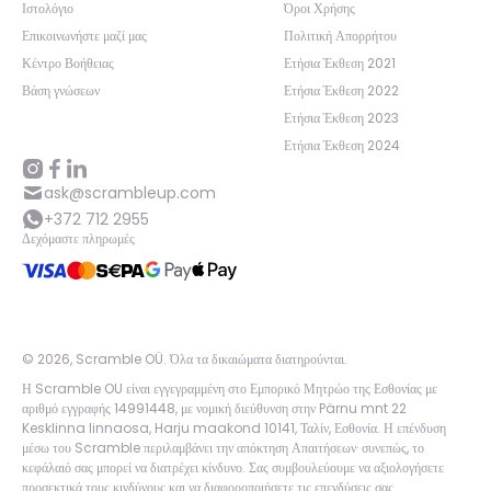
Ιστολόγιο
Όροι Χρήσης
Επικοινωνήστε μαζί μας
Πολιτική Απορρήτου
Κέντρο Βοήθειας
Ετήσια Έκθεση 2021
Βάση γνώσεων
Ετήσια Έκθεση 2022
Ετήσια Έκθεση 2023
Ετήσια Έκθεση 2024
ask@scrambleup.com
+372 712 2955
Δεχόμαστε πληρωμές
©
2026
,
Scramble OÜ. Όλα τα δικαιώματα διατηρούνται
.
Η Scramble OU είναι εγγεγραμμένη στο Εμπορικό Μητρώο της Εσθονίας με
αριθμό εγγραφής 14991448, με νομική διεύθυνση στην Pärnu mnt 22
Kesklinna linnaosa, Harju maakond 10141, Ταλίν, Εσθονία. Η επένδυση
μέσω του Scramble περιλαμβάνει την απόκτηση Απαιτήσεων· συνεπώς, το
κεφάλαιό σας μπορεί να διατρέχει κίνδυνο. Σας συμβουλεύουμε να αξιολογήσετε
προσεκτικά τους κινδύνους και να διαφοροποιήσετε τις επενδύσεις σας.