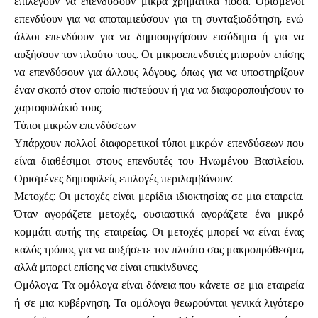
επιλέγουν να επενδύσουν μικρά χρηματικά ποσά. Ορισμένοι
επενδύουν για να αποταμιεύσουν για τη συνταξιοδότηση, ενώ
άλλοι επενδύουν για να δημιουργήσουν εισόδημα ή για να
Υπολογιστές
αυξήσουν τον πλούτο τους. Οι μικροεπενδυτές μπορούν επίσης
να επενδύσουν για άλλους λόγους, όπως για να υποστηρίξουν
έναν σκοπό στον οποίο πιστεύουν ή για να διαφοροποιήσουν το
χαρτοφυλάκιό τους.
Ιστορικό γύρων
Τύποι μικρών επενδύσεων
Υπάρχουν πολλοί διαφορετικοί τύποι μικρών επενδύσεων που
είναι διαθέσιμοι στους επενδυτές του Ηνωμένου Βασιλείου.
Ιστολόγιο
Ορισμένες δημοφιλείς επιλογές περιλαμβάνουν:
Μετοχές: Οι μετοχές είναι μερίδια ιδιοκτησίας σε μια εταιρεία.
Όταν αγοράζετε μετοχές, ουσιαστικά αγοράζετε ένα μικρό
κομμάτι αυτής της εταιρείας. Οι μετοχές μπορεί να είναι ένας
Επικοινωνήστε μαζί μας
καλός τρόπος για να αυξήσετε τον πλούτο σας μακροπρόθεσμα,
αλλά μπορεί επίσης να είναι επικίνδυνες.
Ομόλογα: Τα ομόλογα είναι δάνεια που κάνετε σε μια εταιρεία
Βοήθεια
ή σε μια κυβέρνηση. Τα ομόλογα θεωρούνται γενικά λιγότερο