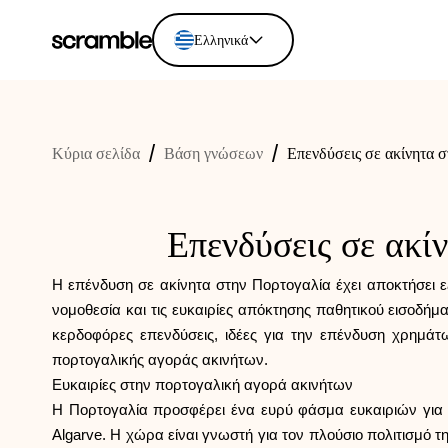
Ελληνικά
English
Ελληνικά
Κύρια σελίδα
/
Βάση γνώσεων
/
Επενδύσεις σε ακίνητα 
Español
Português
Dutch
Επενδύσεις σε ακί
Deutsch
Eesti keel
Η επένδυση σε ακίνητα στην Πορτογαλία έχει αποκτήσει 
νομοθεσία και τις ευκαιρίες απόκτησης παθητικού εισοδήμ
κερδοφόρες επενδύσεις, ιδέες για την επένδυση χρημάτω
πορτογαλικής αγοράς ακινήτων.
Ευκαιρίες στην πορτογαλική αγορά ακινήτων
Η Πορτογαλία προσφέρει ένα ευρύ φάσμα ευκαιριών για ε
Algarve. Η χώρα είναι γνωστή για τον πλούσιο πολιτισμό τη