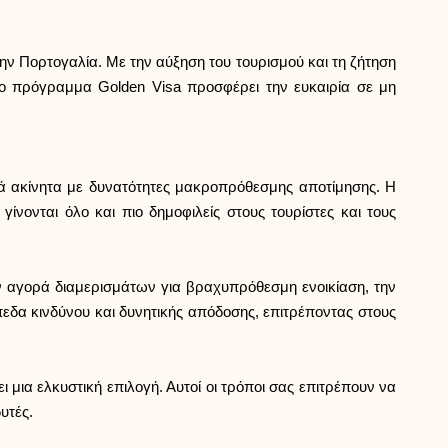
Επιλογή μάρκας
ην Πορτογαλία. Με την αύξηση του τουρισμού και τη ζήτηση
Υπολογιστές
το πρόγραμμα Golden Visa προσφέρει την ευκαιρία σε μη
Ιστορικό γύρων
τά ακίνητα με δυνατότητες μακροπρόθεσμης αποτίμησης. Η
νονται όλο και πιο δημοφιλείς στους τουρίστες και τους
Ιστολόγιο
ν αγορά διαμερισμάτων για βραχυπρόθεσμη ενοικίαση, την
εδα κινδύνου και δυνητικής απόδοσης, επιτρέποντας στους
Επικοινωνήστε μαζί μας
μια ελκυστική επιλογή. Αυτοί οι τρόποι σας επιτρέπουν να
υτές.