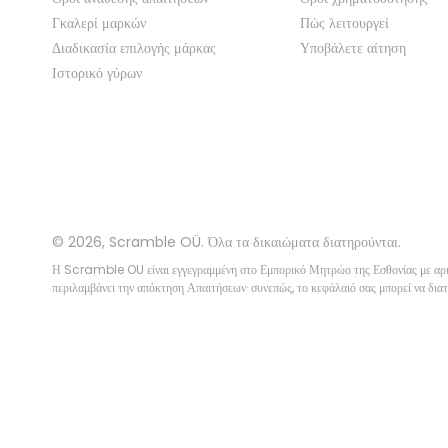
Γκαλερί μαρκών
Πώς λειτουργεί
Διαδικασία επιλογής μάρκας
Υποβάλετε αίτηση
Ιστορικό γύρων
©
2026
,
Scramble OÜ. Όλα τα δικαιώματα διατηρούνται
.
Η Scramble OU είναι εγγεγραμμένη στο Εμπορικό Μητρώο της Εσθονίας με 
περιλαμβάνει την απόκτηση Απαιτήσεων· συνεπώς, το κεφάλαιό σας μπορεί να διατ
App version:
98084af
-
p