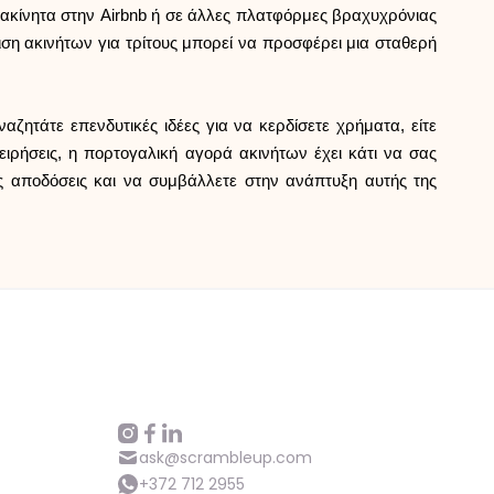
Βοήθεια
 ακίνητα στην Airbnb ή σε άλλες πλατφόρμες βραχυχρόνιας
ιση ακινήτων για τρίτους μπορεί να προσφέρει μια σταθερή
ητάτε επενδυτικές ιδέες για να κερδίσετε χρήματα, είτε
ιρήσεις, η πορτογαλική αγορά ακινήτων έχει κάτι να σας
ές αποδόσεις και να συμβάλλετε στην ανάπτυξη αυτής της
ask@scrambleup.com
+372 712 2955
ask@scrambleup.com
+372 712 2955