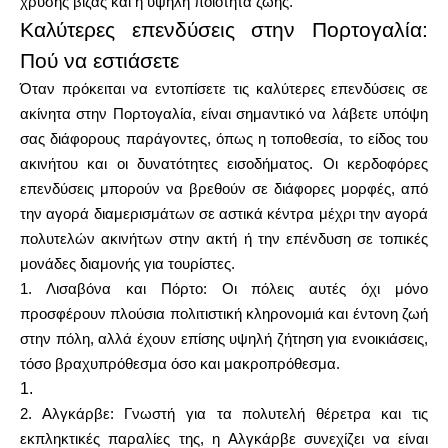
χρυσής βίζας και η υψηλή ποιότητα ζωής.
Καλύτερες επενδύσεις στην Πορτογαλία:
Πού να εστιάσετε
Όταν πρόκειται να εντοπίσετε τις καλύτερες επενδύσεις σε
Ο λογαριασμός μου
ακίνητα στην Πορτογαλία, είναι σημαντικό να λάβετε υπόψη
σας διάφορους παράγοντες, όπως η τοποθεσία, το είδος του
Λάβετε χρηματοδότηση
ακινήτου και οι δυνατότητες εισοδήματος. Οι κερδοφόρες
επενδύσεις μπορούν να βρεθούν σε διάφορες μορφές, από
την αγορά διαμερισμάτων σε αστικά κέντρα μέχρι την αγορά
πολυτελών ακινήτων στην ακτή ή την επένδυση σε τοπικές
μονάδες διαμονής για τουρίστες.
1. Λισαβόνα και Πόρτο: Οι πόλεις αυτές όχι μόνο
ask@scrambleup.com
+372 712 2955
προσφέρουν πλούσια πολιτιστική κληρονομιά και έντονη ζωή
στην πόλη, αλλά έχουν επίσης υψηλή ζήτηση για ενοικιάσεις,
τόσο βραχυπρόθεσμα όσο και μακροπρόθεσμα.
1.
2. Αλγκάρβε: Γνωστή για τα πολυτελή θέρετρα και τις
εκπληκτικές παραλίες της, η Αλγκάρβε συνεχίζει να είναι