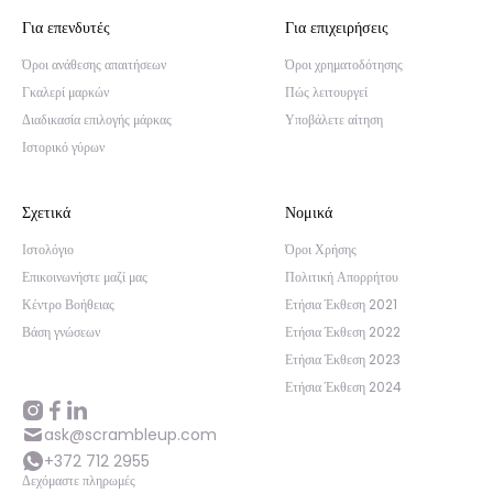
Για επενδυτές
Για επιχειρήσεις
Όροι ανάθεσης απαιτήσεων
Όροι χρηματοδότησης
Γκαλερί μαρκών
Πώς λειτουργεί
Διαδικασία επιλογής μάρκας
Υποβάλετε αίτηση
Ιστορικό γύρων
Σχετικά
Νομικά
Ιστολόγιο
Όροι Χρήσης
Επικοινωνήστε μαζί μας
Πολιτική Απορρήτου
Κέντρο Βοήθειας
Ετήσια Έκθεση 2021
Βάση γνώσεων
Ετήσια Έκθεση 2022
Ετήσια Έκθεση 2023
Ετήσια Έκθεση 2024
ask@scrambleup.com
+372 712 2955
Δεχόμαστε πληρωμές