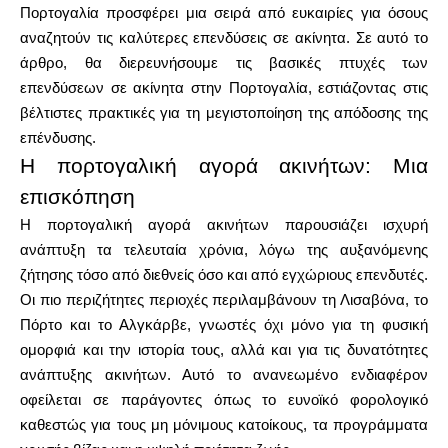
Πορτογαλία προσφέρει μια σειρά από ευκαιρίες για όσους
αναζητούν τις καλύτερες επενδύσεις σε ακίνητα. Σε αυτό το
Υπολογιστές
άρθρο, θα διερευνήσουμε τις βασικές πτυχές των
επενδύσεων σε ακίνητα στην Πορτογαλία, εστιάζοντας στις
βέλτιστες πρακτικές για τη μεγιστοποίηση της απόδοσης της
επένδυσης.
Ιστορικό γύρων
Η πορτογαλική αγορά ακινήτων: Μια
επισκόπηση
Η πορτογαλική αγορά ακινήτων παρουσιάζει ισχυρή
Ιστολόγιο
ανάπτυξη τα τελευταία χρόνια, λόγω της αυξανόμενης
ζήτησης τόσο από διεθνείς όσο και από εγχώριους επενδυτές.
Οι πιο περιζήτητες περιοχές περιλαμβάνουν τη Λισαβόνα, το
Πόρτο και το Αλγκάρβε, γνωστές όχι μόνο για τη φυσική
Επικοινωνήστε μαζί μας
ομορφιά και την ιστορία τους, αλλά και για τις δυνατότητες
ανάπτυξης ακινήτων. Αυτό το ανανεωμένο ενδιαφέρον
οφείλεται σε παράγοντες όπως το ευνοϊκό φορολογικό
Βοήθεια
καθεστώς για τους μη μόνιμους κατοίκους, τα προγράμματα